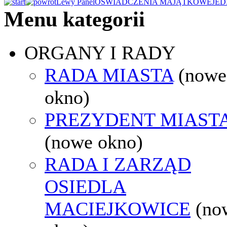
Lewy Panel
OŚWIADCZENIA MAJĄTKOWE
JED
Menu kategorii
ORGANY I RADY
RADA MIASTA
(nowe
okno)
PREZYDENT MIAST
(nowe okno)
RADA I ZARZĄD
OSIEDLA
MACIEJKOWICE
(no