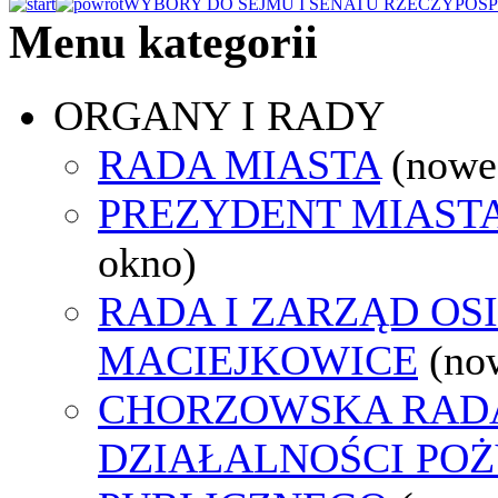
WYBORY DO SEJMU I SENATU RZECZYPOSP
Menu kategorii
ORGANY I RADY
RADA MIASTA
(nowe
PREZYDENT MIAST
okno)
RADA I ZARZĄD OS
MACIEJKOWICE
(no
CHORZOWSKA RAD
DZIAŁALNOŚCI PO