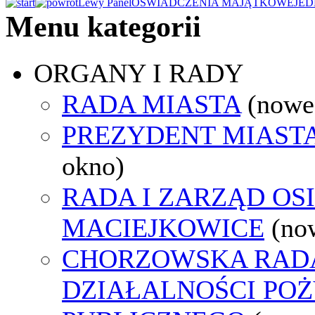
Lewy Panel
OŚWIADCZENIA MAJĄTKOWE
JED
Menu kategorii
ORGANY I RADY
RADA MIASTA
(nowe
PREZYDENT MIAST
okno)
RADA I ZARZĄD OS
MACIEJKOWICE
(no
CHORZOWSKA RAD
DZIAŁALNOŚCI PO