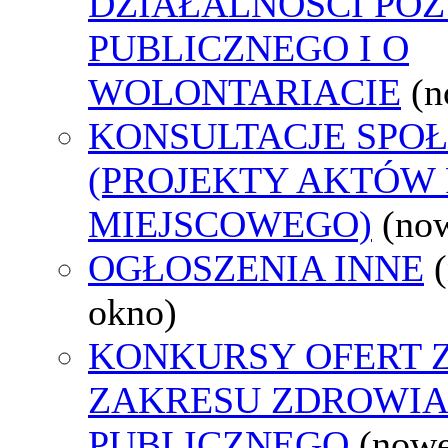
DZIAŁALNOŚCI PO
PUBLICZNEGO I O
WOLONTARIACIE
(n
KONSULTACJE SPO
(PROJEKTY AKTÓW
MIEJSCOWEGO)
(no
OGŁOSZENIA INNE
okno)
KONKURSY OFERT 
ZAKRESU ZDROWI
PUBLICZNEGO
(nowe