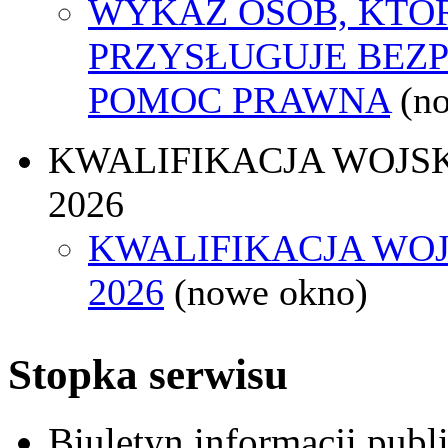
WYKAZ OSÓB, KTÓ
PRZYSŁUGUJE BEZ
POMOC PRAWNA
(n
KWALIFIKACJA WOJS
2026
KWALIFIKACJA WO
2026
(nowe okno)
Stopka serwisu
Biuletyn informacji pub