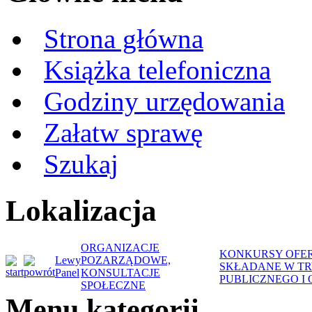
Strona główna
Książka telefoniczna
Godziny urzędowania
Załatw sprawę
Szukaj
Lokalizacja
ORGANIZACJE
KONKURSY OFER
Lewy
POZARZĄDOWE,
SKŁADANE W TRY
Panel
KONSULTACJE
PUBLICZNEGO I
SPOŁECZNE
Menu kategorii