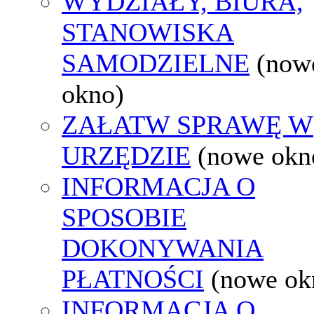
WYDZIAŁY, BIURA,
STANOWISKA
SAMODZIELNE
(now
okno)
ZAŁATW SPRAWĘ W
URZĘDZIE
(nowe okn
INFORMACJA O
SPOSOBIE
DOKONYWANIA
PŁATNOŚCI
(nowe ok
INFORMACJA O