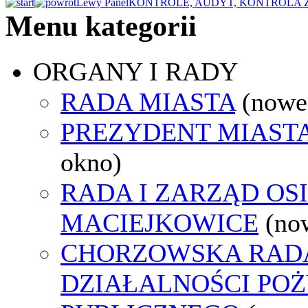
Lewy Panel
KONTROLE, AUDYT, KONTROLA
Menu kategorii
ORGANY I RADY
RADA MIASTA
(nowe
PREZYDENT MIAST
okno)
RADA I ZARZĄD OS
MACIEJKOWICE
(no
CHORZOWSKA RAD
DZIAŁALNOŚCI PO