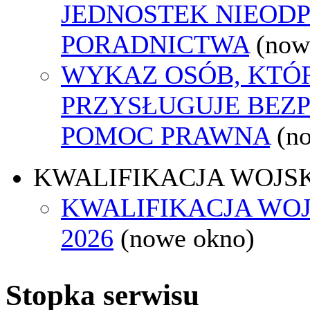
JEDNOSTEK NIEOD
PORADNICTWA
(now
WYKAZ OSÓB, KTÓ
PRZYSŁUGUJE BEZ
POMOC PRAWNA
(n
KWALIFIKACJA WOJS
KWALIFIKACJA WO
2026
(nowe okno)
Stopka serwisu