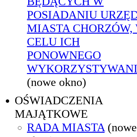
BĘDĄCYCH W
POSIADANIU URZĘ
MIASTA CHORZÓW,
CELU ICH
PONOWNEGO
WYKORZYSTYWAN
(nowe okno)
OŚWIADCZENIA
MAJĄTKOWE
RADA MIASTA
(nowe