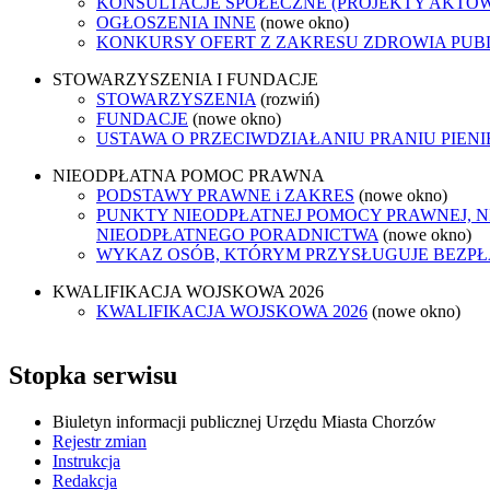
KONSULTACJE SPOŁECZNE (PROJEKTY AKTÓ
OGŁOSZENIA INNE
(nowe okno)
KONKURSY OFERT Z ZAKRESU ZDROWIA PUB
STOWARZYSZENIA I FUNDACJE
STOWARZYSZENIA
(rozwiń)
FUNDACJE
(nowe okno)
USTAWA O PRZECIWDZIAŁANIU PRANIU PIEN
NIEODPŁATNA POMOC PRAWNA
PODSTAWY PRAWNE i ZAKRES
(nowe okno)
PUNKTY NIEODPŁATNEJ POMOCY PRAWNEJ, N
NIEODPŁATNEGO PORADNICTWA
(nowe okno)
WYKAZ OSÓB, KTÓRYM PRZYSŁUGUJE BEZP
KWALIFIKACJA WOJSKOWA 2026
KWALIFIKACJA WOJSKOWA 2026
(nowe okno)
Stopka serwisu
Biuletyn informacji publicznej Urzędu Miasta Chorzów
Rejestr zmian
Instrukcja
Redakcja