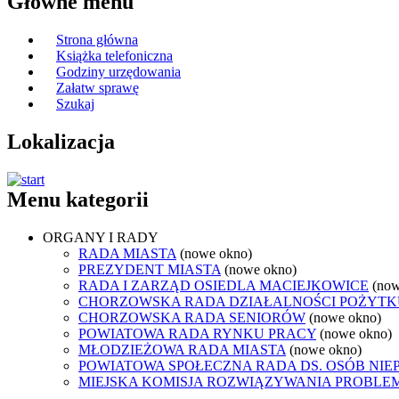
Główne menu
Strona główna
Książka telefoniczna
Godziny urzędowania
Załatw sprawę
Szukaj
Lokalizacja
Menu kategorii
ORGANY I RADY
RADA MIASTA
(nowe okno)
PREZYDENT MIASTA
(nowe okno)
RADA I ZARZĄD OSIEDLA MACIEJKOWICE
(now
CHORZOWSKA RADA DZIAŁALNOŚCI POŻYTK
CHORZOWSKA RADA SENIORÓW
(nowe okno)
POWIATOWA RADA RYNKU PRACY
(nowe okno)
MŁODZIEŻOWA RADA MIASTA
(nowe okno)
POWIATOWA SPOŁECZNA RADA DS. OSÓB NI
MIEJSKA KOMISJA ROZWIĄZYWANIA PROB