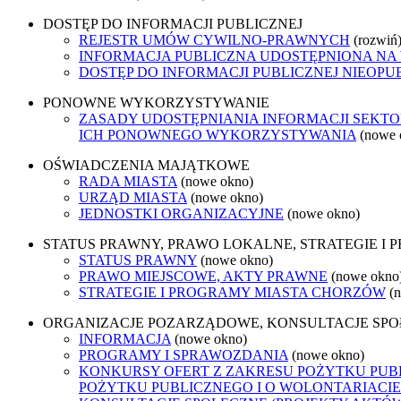
DOSTĘP DO INFORMACJI PUBLICZNEJ
REJESTR UMÓW CYWILNO-PRAWNYCH
(rozwiń
INFORMACJA PUBLICZNA UDOSTĘPNIONA NA
DOSTĘP DO INFORMACJI PUBLICZNEJ NIEOPU
PONOWNE WYKORZYSTYWANIE
ZASADY UDOSTĘPNIANIA INFORMACJI SEKT
ICH PONOWNEGO WYKORZYSTYWANIA
(nowe 
OŚWIADCZENIA MAJĄTKOWE
RADA MIASTA
(nowe okno)
URZĄD MIASTA
(nowe okno)
JEDNOSTKI ORGANIZACYJNE
(nowe okno)
STATUS PRAWNY, PRAWO LOKALNE, STRATEGIE I
STATUS PRAWNY
(nowe okno)
PRAWO MIEJSCOWE, AKTY PRAWNE
(nowe okno
STRATEGIE I PROGRAMY MIASTA CHORZÓW
(
ORGANIZACJE POZARZĄDOWE, KONSULTACJE SP
INFORMACJA
(nowe okno)
PROGRAMY I SPRAWOZDANIA
(nowe okno)
KONKURSY OFERT Z ZAKRESU POŻYTKU PUBL
POŻYTKU PUBLICZNEGO I O WOLONTARIACIE