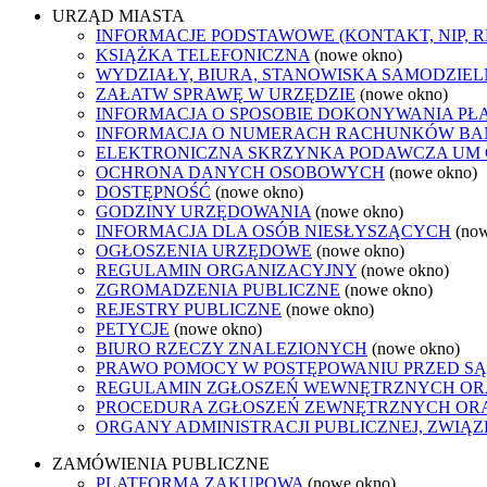
URZĄD MIASTA
INFORMACJE PODSTAWOWE (KONTAKT, NIP, 
KSIĄŻKA TELEFONICZNA
(nowe okno)
WYDZIAŁY, BIURA, STANOWISKA SAMODZIEL
ZAŁATW SPRAWĘ W URZĘDZIE
(nowe okno)
INFORMACJA O SPOSOBIE DOKONYWANIA PŁ
INFORMACJA O NUMERACH RACHUNKÓW B
ELEKTRONICZNA SKRZYNKA PODAWCZA UM
OCHRONA DANYCH OSOBOWYCH
(nowe okno)
DOSTĘPNOŚĆ
(nowe okno)
GODZINY URZĘDOWANIA
(nowe okno)
INFORMACJA DLA OSÓB NIESŁYSZĄCYCH
(no
OGŁOSZENIA URZĘDOWE
(nowe okno)
REGULAMIN ORGANIZACYJNY
(nowe okno)
ZGROMADZENIA PUBLICZNE
(nowe okno)
REJESTRY PUBLICZNE
(nowe okno)
PETYCJE
(nowe okno)
BIURO RZECZY ZNALEZIONYCH
(nowe okno)
PRAWO POMOCY W POSTĘPOWANIU PRZED SĄ
REGULAMIN ZGŁOSZEŃ WEWNĘTRZNYCH OR
PROCEDURA ZGŁOSZEŃ ZEWNĘTRZNYCH ORA
ORGANY ADMINISTRACJI PUBLICZNEJ, ZWIĄ
ZAMÓWIENIA PUBLICZNE
PLATFORMA ZAKUPOWA
(nowe okno)