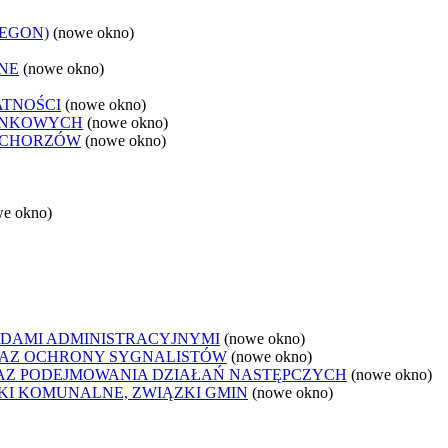
REGON)
(nowe okno)
NE
(nowe okno)
ATNOŚCI
(nowe okno)
ANKOWYCH
(nowe okno)
 CHORZÓW
(nowe okno)
we okno)
DAMI ADMINISTRACYJNYMI
(nowe okno)
AZ OCHRONY SYGNALISTÓW
(nowe okno)
Z PODEJMOWANIA DZIAŁAŃ NASTĘPCZYCH
(nowe okno)
ZKI KOMUNALNE, ZWIĄZKI GMIN
(nowe okno)