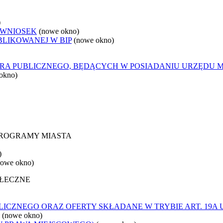
)
 WNIOSEK
(nowe okno)
BLIKOWANEJ W BIP
(nowe okno)
ORA PUBLICZNEGO, BĘDĄCYCH W POSIADANIU URZĘDU M
okno)
 PROGRAMY MIASTA
)
nowe okno)
OŁECZNE
ICZNEGO ORAZ OFERTY SKŁADANE W TRYBIE ART. 19A 
(nowe okno)