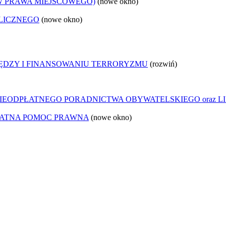
W PRAWA MIEJSCOWEGO)
(nowe okno)
LICZNEGO
(nowe okno)
IĘDZY I FINANSOWANIU TERRORYZMU
(rozwiń)
IEODPŁATNEGO PORADNICTWA OBYWATELSKIEGO oraz LI
ŁATNA POMOC PRAWNA
(nowe okno)