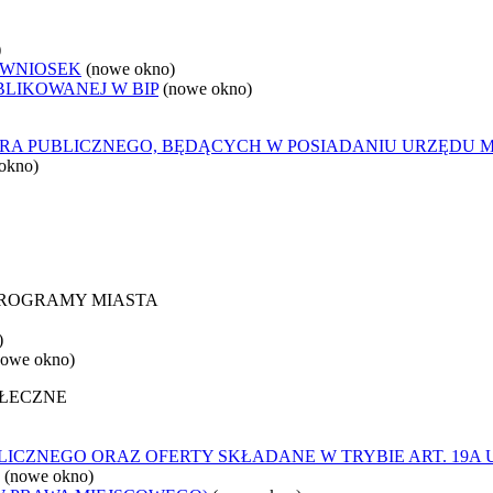
)
 WNIOSEK
(nowe okno)
BLIKOWANEJ W BIP
(nowe okno)
ORA PUBLICZNEGO, BĘDĄCYCH W POSIADANIU URZĘDU M
okno)
 PROGRAMY MIASTA
)
nowe okno)
OŁECZNE
ICZNEGO ORAZ OFERTY SKŁADANE W TRYBIE ART. 19A 
(nowe okno)