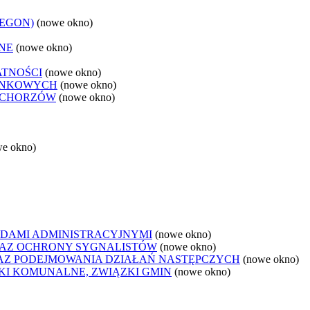
REGON)
(nowe okno)
NE
(nowe okno)
ATNOŚCI
(nowe okno)
ANKOWYCH
(nowe okno)
 CHORZÓW
(nowe okno)
we okno)
DAMI ADMINISTRACYJNYMI
(nowe okno)
AZ OCHRONY SYGNALISTÓW
(nowe okno)
Z PODEJMOWANIA DZIAŁAŃ NASTĘPCZYCH
(nowe okno)
ZKI KOMUNALNE, ZWIĄZKI GMIN
(nowe okno)