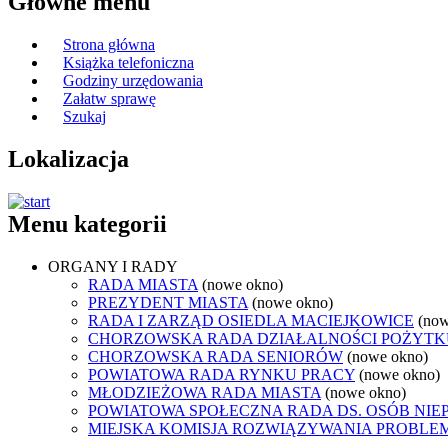
Główne menu
Strona główna
Książka telefoniczna
Godziny urzędowania
Załatw sprawę
Szukaj
Lokalizacja
Menu kategorii
ORGANY I RADY
RADA MIASTA
(nowe okno)
PREZYDENT MIASTA
(nowe okno)
RADA I ZARZĄD OSIEDLA MACIEJKOWICE
(now
CHORZOWSKA RADA DZIAŁALNOŚCI POŻYTK
CHORZOWSKA RADA SENIORÓW
(nowe okno)
POWIATOWA RADA RYNKU PRACY
(nowe okno)
MŁODZIEŻOWA RADA MIASTA
(nowe okno)
POWIATOWA SPOŁECZNA RADA DS. OSÓB NI
MIEJSKA KOMISJA ROZWIĄZYWANIA PROB