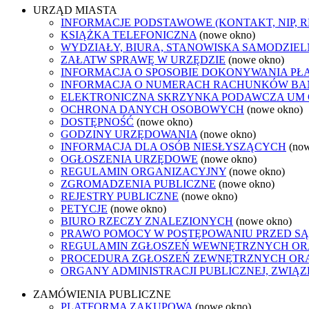
URZĄD MIASTA
INFORMACJE PODSTAWOWE (KONTAKT, NIP, 
KSIĄŻKA TELEFONICZNA
(nowe okno)
WYDZIAŁY, BIURA, STANOWISKA SAMODZIEL
ZAŁATW SPRAWĘ W URZĘDZIE
(nowe okno)
INFORMACJA O SPOSOBIE DOKONYWANIA PŁ
INFORMACJA O NUMERACH RACHUNKÓW B
ELEKTRONICZNA SKRZYNKA PODAWCZA UM
OCHRONA DANYCH OSOBOWYCH
(nowe okno)
DOSTĘPNOŚĆ
(nowe okno)
GODZINY URZĘDOWANIA
(nowe okno)
INFORMACJA DLA OSÓB NIESŁYSZĄCYCH
(no
OGŁOSZENIA URZĘDOWE
(nowe okno)
REGULAMIN ORGANIZACYJNY
(nowe okno)
ZGROMADZENIA PUBLICZNE
(nowe okno)
REJESTRY PUBLICZNE
(nowe okno)
PETYCJE
(nowe okno)
BIURO RZECZY ZNALEZIONYCH
(nowe okno)
PRAWO POMOCY W POSTĘPOWANIU PRZED SĄ
REGULAMIN ZGŁOSZEŃ WEWNĘTRZNYCH OR
PROCEDURA ZGŁOSZEŃ ZEWNĘTRZNYCH ORA
ORGANY ADMINISTRACJI PUBLICZNEJ, ZWIĄ
ZAMÓWIENIA PUBLICZNE
PLATFORMA ZAKUPOWA
(nowe okno)