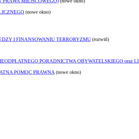
W PRAWA MIEJSCOWEGO)
(nowe okno)
LICZNEGO
(nowe okno)
IĘDZY I FINANSOWANIU TERRORYZMU
(rozwiń)
IEODPŁATNEGO PORADNICTWA OBYWATELSKIEGO oraz LI
ŁATNA POMOC PRAWNA
(nowe okno)