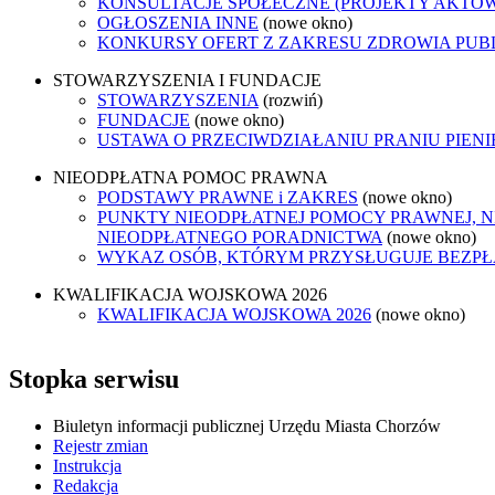
KONSULTACJE SPOŁECZNE (PROJEKTY AKTÓ
OGŁOSZENIA INNE
(nowe okno)
KONKURSY OFERT Z ZAKRESU ZDROWIA PUB
STOWARZYSZENIA I FUNDACJE
STOWARZYSZENIA
(rozwiń)
FUNDACJE
(nowe okno)
USTAWA O PRZECIWDZIAŁANIU PRANIU PIEN
NIEODPŁATNA POMOC PRAWNA
PODSTAWY PRAWNE i ZAKRES
(nowe okno)
PUNKTY NIEODPŁATNEJ POMOCY PRAWNEJ, N
NIEODPŁATNEGO PORADNICTWA
(nowe okno)
WYKAZ OSÓB, KTÓRYM PRZYSŁUGUJE BEZP
KWALIFIKACJA WOJSKOWA 2026
KWALIFIKACJA WOJSKOWA 2026
(nowe okno)
Stopka serwisu
Biuletyn informacji publicznej Urzędu Miasta Chorzów
Rejestr zmian
Instrukcja
Redakcja