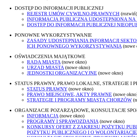
DOSTĘP DO INFORMACJI PUBLICZNEJ
REJESTR UMÓW CYWILNO-PRAWNYCH
(rozwiń
INFORMACJA PUBLICZNA UDOSTĘPNIONA NA
DOSTĘP DO INFORMACJI PUBLICZNEJ NIEOPU
PONOWNE WYKORZYSTYWANIE
ZASADY UDOSTĘPNIANIA INFORMACJI SEKT
ICH PONOWNEGO WYKORZYSTYWANIA
(nowe 
OŚWIADCZENIA MAJĄTKOWE
RADA MIASTA
(nowe okno)
URZĄD MIASTA
(nowe okno)
JEDNOSTKI ORGANIZACYJNE
(nowe okno)
STATUS PRAWNY, PRAWO LOKALNE, STRATEGIE I
STATUS PRAWNY
(nowe okno)
PRAWO MIEJSCOWE, AKTY PRAWNE
(nowe okno
STRATEGIE I PROGRAMY MIASTA CHORZÓW
(
ORGANIZACJE POZARZĄDOWE, KONSULTACJE SP
INFORMACJA
(nowe okno)
PROGRAMY I SPRAWOZDANIA
(nowe okno)
KONKURSY OFERT Z ZAKRESU POŻYTKU PUBL
POŻYTKU PUBLICZNEGO I O WOLONTARIACIE