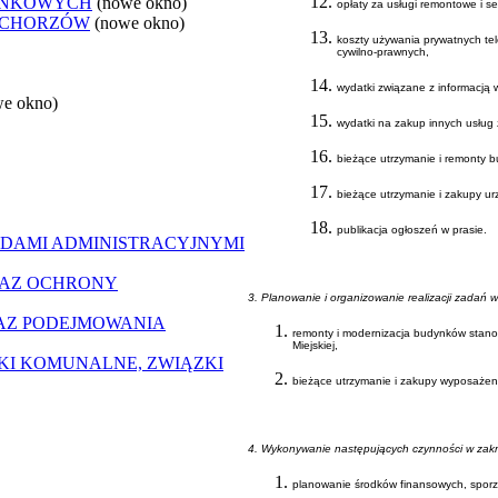
ANKOWYCH
(nowe okno)
opłaty za usługi remontowe i 
 CHORZÓW
(nowe okno)
koszty używania prywatnych t
cywilno-prawnych,
wydatki związane z informacją 
we okno)
wydatki na zakup innych usług
bieżące utrzymanie i remonty 
bieżące utrzymanie i zakupy u
publikacja ogłoszeń w prasie.
DAMI ADMINISTRACYJNYMI
RAZ OCHRONY
3. Planowanie i organizowanie realizacji zadań 
AZ PODEJMOWANIA
remonty i modernizacja budynków stano
Miejskiej,
ZKI KOMUNALNE, ZWIĄZKI
bieżące utrzymanie i zakupy wyposażeni
4. Wykonywanie następujących czynności w zakres
planowanie środków finansowych, sporzą