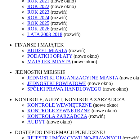
ROK 2021
(nowe okno)
ROK 2022
(nowe okno)
ROK 2023
(rozwiń)
ROK 2024
(rozwiń)
ROK 2025
(rozwiń)
ROK 2026
(rozwiń)
LATA 2008-2018
(rozwiń)
FINANSE I MAJĄTEK
BUDŻET MIASTA
(rozwiń)
PODATKI I OPŁATY
(nowe okno)
MAJĄTEK MIASTA
(nowe okno)
JEDNOSTKI MIEJSKIE
JEDNOSTKI ORGANIZACYJNE MIASTA
(nowe ok
JEDNOSTKI POWIATOWE
(nowe okno)
SPÓŁKI PRAWA HANDLOWEGO
(nowe okno)
KONTROLE, AUDYT, KONTROLA ZARZĄDCZA
KONTROLE WEWNĘTRZNE
(nowe okno)
KONTROLE ZEWNĘTRZNE
(nowe okno)
KONTROLA ZARZĄDCZA
(rozwiń)
AUDYT
(nowe okno)
DOSTĘP DO INFORMACJI PUBLICZNEJ
REJESTR UMÓW CYWILNO-PRAWNYCH
(rozwiń