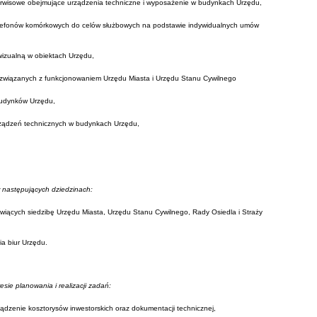
serwisowe obejmujące urządzenia techniczne i wyposażenie w budynkach Urzędu,
elefonów komórkowych do celów służbowych na podstawie indywidualnych umów
wizualną w obiektach Urzędu,
 związanych z funkcjonowaniem Urzędu Miasta i Urzędu Stanu Cywilnego
budynków Urzędu,
rządzeń technicznych w budynkach Urzędu,
w następujących dziedzinach:
wiących siedzibę Urzędu Miasta, Urzędu Stanu Cywilnego, Rady Osiedla i Straży
a biur Urzędu.
ie planowania i realizacji zadań:
dzenie kosztorysów inwestorskich oraz dokumentacji technicznej,