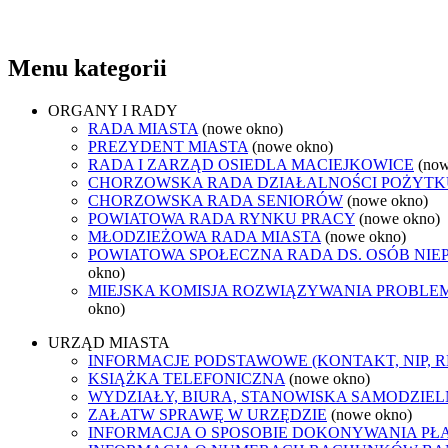
Menu kategorii
ORGANY I RADY
RADA MIASTA
(nowe okno)
PREZYDENT MIASTA
(nowe okno)
RADA I ZARZĄD OSIEDLA MACIEJKOWICE
(now
CHORZOWSKA RADA DZIAŁALNOŚCI POŻYTK
CHORZOWSKA RADA SENIORÓW
(nowe okno)
POWIATOWA RADA RYNKU PRACY
(nowe okno)
MŁODZIEŻOWA RADA MIASTA
(nowe okno)
POWIATOWA SPOŁECZNA RADA DS. OSÓB NI
okno)
MIEJSKA KOMISJA ROZWIĄZYWANIA PROB
okno)
URZĄD MIASTA
INFORMACJE PODSTAWOWE (KONTAKT, NIP, 
KSIĄŻKA TELEFONICZNA
(nowe okno)
WYDZIAŁY, BIURA, STANOWISKA SAMODZIEL
ZAŁATW SPRAWĘ W URZĘDZIE
(nowe okno)
INFORMACJA O SPOSOBIE DOKONYWANIA PŁ