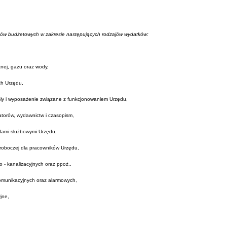
ków budżetowych w zakresie następujących rodzajów wydatków:
cznej, gazu oraz wody,
ch Urzędu,
ały i wyposażenie związane z funkcjonowaniem Urzędu,
atorów, wydawnictw i czasopism,
dami służbowymi Urzędu,
 roboczej dla pracowników Urzędu,
 - kanalizacyjnych oraz ppoż.,
komunikacyjnych oraz alarmowych,
jne,