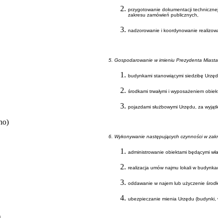
przygotowanie dokumentacji techniczn
zakresu zamówień publicznych,
nadzorowanie i koordynowanie realizowa
5. Gospodarowanie w imieniu Prezydenta Miasta
budynkami stanowiącymi siedzibę Urzędu
środkami trwałymi i wyposażeniem obie
pojazdami służbowymi Urzędu, za wyjątk
no)
6. Wykonywanie następujących czynności w zak
administrowanie obiektami będącymi wł
realizacja umów najmu lokali w budynka
oddawanie w najem lub użyczenie środk
ubezpieczanie mienia Urzędu (budynki, 
)