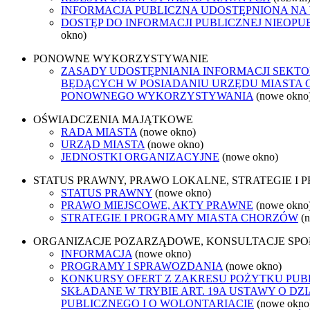
INFORMACJA PUBLICZNA UDOSTĘPNIONA NA
DOSTĘP DO INFORMACJI PUBLICZNEJ NIEOPU
okno)
PONOWNE WYKORZYSTYWANIE
ZASADY UDOSTĘPNIANIA INFORMACJI SEKTO
BĘDĄCYCH W POSIADANIU URZĘDU MIASTA 
PONOWNEGO WYKORZYSTYWANIA
(nowe okno
OŚWIADCZENIA MAJĄTKOWE
RADA MIASTA
(nowe okno)
URZĄD MIASTA
(nowe okno)
JEDNOSTKI ORGANIZACYJNE
(nowe okno)
STATUS PRAWNY, PRAWO LOKALNE, STRATEGIE I
STATUS PRAWNY
(nowe okno)
PRAWO MIEJSCOWE, AKTY PRAWNE
(nowe okno
STRATEGIE I PROGRAMY MIASTA CHORZÓW
(
ORGANIZACJE POZARZĄDOWE, KONSULTACJE SP
INFORMACJA
(nowe okno)
PROGRAMY I SPRAWOZDANIA
(nowe okno)
KONKURSY OFERT Z ZAKRESU POŻYTKU PUB
SKŁADANE W TRYBIE ART. 19A USTAWY O D
PUBLICZNEGO I O WOLONTARIACIE
(nowe okno