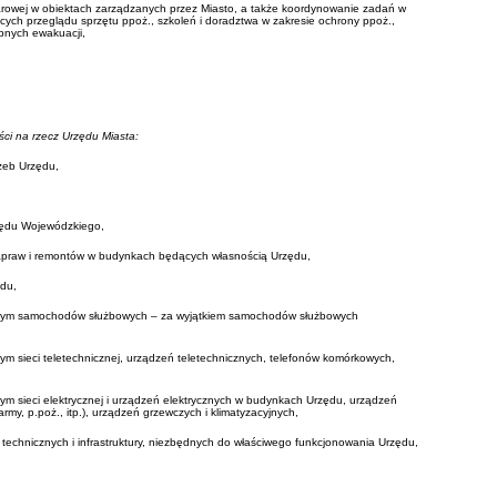
rowej w obiektach zarządzanych przez Miasto, a także koordynowanie zadań w
ących przeglądu sprzętu ppoż., szkoleń i doradztwa w zakresie ochrony ppoż.,
bnych ewakuacji,
ci na rzecz Urzędu Miasta:
rzeb Urzędu,
rzędu Wojewódzkiego,
apraw i remontów w budynkach będących własnością Urzędu,
ędu,
cznym samochodów służbowych – za wyjątkiem samochodów służbowych
ym sieci teletechnicznej, urządzeń teletechnicznych, telefonów komórkowych,
ym sieci elektrycznej i urządzeń elektrycznych w budynkach Urzędu, urządzeń
my, p.poż., itp.), urządzeń grzewczych i klimatyzacyjnych,
technicznych i infrastruktury, niezbędnych do właściwego funkcjonowania Urzędu,
.