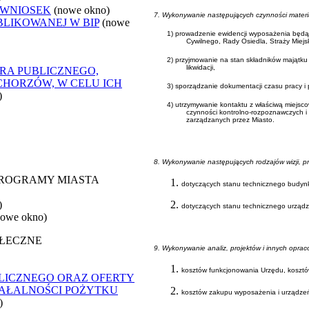
 WNIOSEK
(nowe okno)
7. Wykonywanie następujących czynności materia
BLIKOWANEJ W BIP
(nowe
1)
prowadzenie ewidencji wyposażenia będąc
Cywilnego, Rady Osiedla, Straży Miejs
2)
przyjmowanie na stan składników majątku
likwidacji,
RA PUBLICZNEGO,
CHORZÓW, W CELU ICH
3) sporządzanie dokumentacji czasu pracy i
)
4) utrzymywanie kontaktu z właściwą miejs
czynności kontrolno-rozpoznawczych 
zarządzanych przez Miasto.
8. Wykonywanie następujących rodzajów wizji, pr
 PROGRAMY MIASTA
dotyczących stanu technicznego budynk
)
dotyczących stanu technicznego urządz
nowe okno)
OŁECZNE
9. Wykonywanie analiz, projektów i innych oprac
kosztów funkcjonowania Urzędu, kosztó
LICZNEGO ORAZ OFERTY
ZIAŁALNOŚCI POŻYTKU
kosztów zakupu wyposażenia i urządzeń 
)