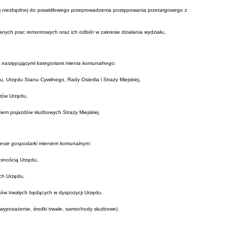
ej niezbędnej do prawidłowego przeprowadzenia postępowania przetargowego z
nych prac remontowych oraz ich odbiór w zakresie działania wydziału,
 następującymi kategoriami mienia komunalnego:
, Urzędu Stanu Cywilnego, Rady Osiedla i Straży Miejskiej,
któw Urzędu,
iem pojazdów służbowych Straży Miejskiej.
resie gospodarki mieniem komunalnym:
asnością Urzędu,
ch Urzędu,
ów trwałych będących w dyspozycji Urzędu,
wyposażenie, środki trwałe, samochody służbowe).