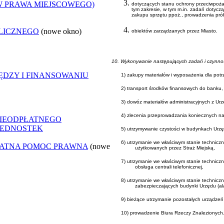
W PRAWA MIEJSCOWEGO)
dotyczących stanu ochrony przeciwpoża
tym zakresie, w tym m.in. zadań dotycz
zakupu sprzętu ppoż., prowadzenia pró
LICZNEGO
(nowe okno)
obiektów zarządzanych przez Miasto.
10. Wykonywanie następujących zadań i czynnoś
ĘDZY I FINANSOWANIU
1) zakupy materiałów i wyposażenia dla pot
2) transport środków finansowych do banku,
3) dowóz materiałów administracyjnych z U
4) zlecenia przeprowadzania koniecznych n
NIEODPŁATNEGO
 JEDNOSTEK
5) utrzymywanie czystości w budynkach Urz
6) utrzymanie we właściwym stanie techni
ŁATNA POMOC PRAWNA
(nowe
użytkowanych przez Straż Miejską,
7) utrzymanie we właściwym stanie techniczn
obsługa centrali telefonicznej,
8) utrzymanie we właściwym stanie techniczn
zabezpieczających budynki Urzędu (alar
9) bieżące utrzymanie pozostałych urządzeń 
10) prowadzenie Biura Rzeczy Znalezionych