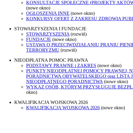
KONSULTACJE SPOŁECZNE (PROJEKTY AKTÓ
(nowe okno)
OGŁOSZENIA INNE
(nowe okno)
KONKURSY OFERT Z ZAKRESU ZDROWIA PUB
STOWARZYSZENIA I FUNDACJE
STOWARZYSZENIA
(rozwiń)
FUNDACJE
(nowe okno)
USTAWA O PRZECIWDZIAŁANIU PRANIU PIENI
TERRORYZMU
(rozwiń)
NIEODPŁATNA POMOC PRAWNA
PODSTAWY PRAWNE i ZAKRES
(nowe okno)
PUNKTY NIEODPŁATNEJ POMOCY PRAWNEJ, 
PORADNICTWA OBYWATELSKIEGO oraz LISTA
NIEODPŁATNEGO PORADNICTWA
(nowe okno)
WYKAZ OSÓB, KTÓRYM PRZYSŁUGUJE BEZP
okno)
KWALIFIKACJA WOJSKOWA 2026
KWALIFIKACJA WOJSKOWA 2026
(nowe okno)