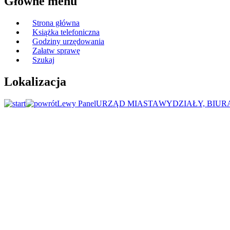
Główne menu
Strona główna
Książka telefoniczna
Godziny urzędowania
Załatw sprawę
Szukaj
Lokalizacja
Lewy Panel
URZĄD MIASTA
WYDZIAŁY, BIUR