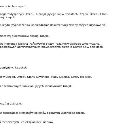
lno - technicznych:
ego w dyspozycji Urzędu, a znajdującego się w obiektach Urzędu, Urzędu Stanu
kiej
i innych,
 Urzędu (wyposażenia), sporządzanie dokumentacji zmiany miejsca użytkowania,
 płacowej pracowników obsługi Urzędu,
cowo Komendą Miejską Państwowej Straży Pożarnej w zakresie wykonywania
i postępowań administracyjnych prowadzonych przez tą Komendę w obiektach
zeglądów i inspekcji:
ów Urzędu, Urzędu Stanu Cywilnego, Rady Osiedla, Straży Miejskiej,
eń technicznych funkcjonujących w budynkach Urzędu.
owań w zakresie:
w eksploatacji i remontów obiektów będących własnością Urzędu,
technicznych, ich eksploatacji i napraw,