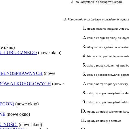
za korzystanie z parkingów Urzędu.
2. Planowanie oraz bieżące prowadzenie wydat
ubezpieczenie majątku Urzędu,
zakup energii cieplnej, elektry
e okno)
utrzymanie czystości w obiekta
U PUBLICZNEGO
(nowe okno)
bieżące zaopatrzenie w materi
zakup prasy codziennej, publik
EPEŁNOSPRAWNYCH
(nowe
zakup i gospodarowanie pojaz
LEMÓW ALKOHOLOWYCH
(nowe
zakup narzędzi pracy i odzieży
zakup sprzętu i urządzeń wodno
zakup sprzętu i urządzeń tele
REGON)
(nowe okno)
opłaty za usługi telekomunikacy
NE
(nowe okno)
opłaty za usługi pocztowe
ATNOŚCI
(nowe okno)