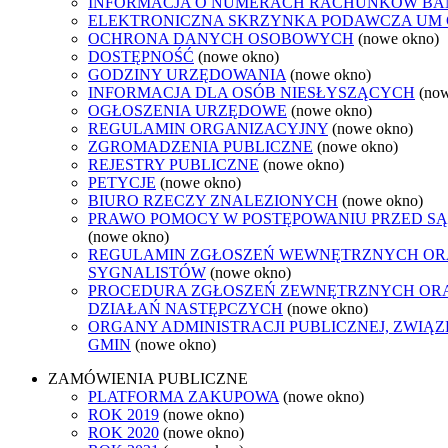
INFORMACJA O NUMERACH RACHUNKÓW B
ELEKTRONICZNA SKRZYNKA PODAWCZA UM
OCHRONA DANYCH OSOBOWYCH
(nowe okno)
DOSTĘPNOŚĆ
(nowe okno)
GODZINY URZĘDOWANIA
(nowe okno)
INFORMACJA DLA OSÓB NIESŁYSZĄCYCH
(no
OGŁOSZENIA URZĘDOWE
(nowe okno)
REGULAMIN ORGANIZACYJNY
(nowe okno)
ZGROMADZENIA PUBLICZNE
(nowe okno)
REJESTRY PUBLICZNE
(nowe okno)
PETYCJE
(nowe okno)
BIURO RZECZY ZNALEZIONYCH
(nowe okno)
PRAWO POMOCY W POSTĘPOWANIU PRZED SĄ
(nowe okno)
REGULAMIN ZGŁOSZEŃ WEWNĘTRZNYCH O
SYGNALISTÓW
(nowe okno)
PROCEDURA ZGŁOSZEŃ ZEWNĘTRZNYCH OR
DZIAŁAŃ NASTĘPCZYCH
(nowe okno)
ORGANY ADMINISTRACJI PUBLICZNEJ, ZWIĄ
GMIN
(nowe okno)
ZAMÓWIENIA PUBLICZNE
PLATFORMA ZAKUPOWA
(nowe okno)
ROK 2019
(nowe okno)
ROK 2020
(nowe okno)