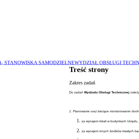
A, STANOWISKA SAMODZIELNE
WYDZIAŁ OBSŁUGI TECHNI
Treść strony
Zakres zadań
Do zadań
Wydziału Obsługi Technicznej
należy
1. Planowanie oraz bieżące monitorowanie doc
za wynajem lokali w budynkach Urzędu,
za wynajem innych środków trwałych bę