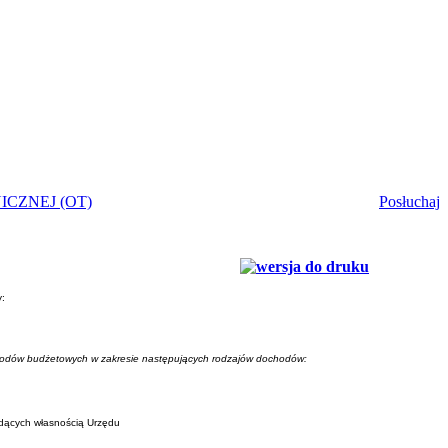
CZNEJ (OT)
Posłuchaj
:
hodów budżetowych w zakresie następujących rodzajów dochodów:
dących własnością Urzędu