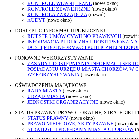
KONTROLE WEWNĘTRZNE
(nowe okno)
KONTROLE ZEWNĘTRZNE
(nowe okno)
KONTROLA ZARZĄDCZA
(rozwiń)
AUDYT
(nowe okno)
DOSTĘP DO INFORMACJI PUBLICZNEJ
REJESTR UMÓW CYWILNO-PRAWNYCH
(rozwiń
INFORMACJA PUBLICZNA UDOSTĘPNIONA NA
DOSTĘP DO INFORMACJI PUBLICZNEJ NIEOPU
PONOWNE WYKORZYSTYWANIE
ZASADY UDOSTĘPNIANIA INFORMACJI SEKT
POSIADANIU URZĘDU MIASTA CHORZÓW, W 
WYKORZYSTYWANIA
(nowe okno)
OŚWIADCZENIA MAJĄTKOWE
RADA MIASTA
(nowe okno)
URZĄD MIASTA
(nowe okno)
JEDNOSTKI ORGANIZACYJNE
(nowe okno)
STATUS PRAWNY, PRAWO LOKALNE, STRATEGIE I
STATUS PRAWNY
(nowe okno)
PRAWO MIEJSCOWE, AKTY PRAWNE
(nowe okno
STRATEGIE I PROGRAMY MIASTA CHORZÓW
(