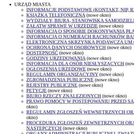
URZĄD MIASTA
INFORMACJE PODSTAWOWE (KONTAKT, NIP, 
KSIĄŻKA TELEFONICZNA
(nowe okno)
WYDZIAŁY, BIURA, STANOWISKA SAMODZIEL
ZAŁATW SPRAWĘ W URZĘDZIE
(nowe okno)
INFORMACJA O SPOSOBIE DOKONYWANIA PŁ
INFORMACJA O NUMERACH RACHUNKÓW B
ELEKTRONICZNA SKRZYNKA PODAWCZA UM
OCHRONA DANYCH OSOBOWYCH
(nowe okno)
DOSTĘPNOŚĆ
(nowe okno)
GODZINY URZĘDOWANIA
(nowe okno)
INFORMACJA DLA OSÓB NIESŁYSZĄCYCH
(no
OGŁOSZENIA URZĘDOWE
(nowe okno)
REGULAMIN ORGANIZACYJNY
(nowe okno)
ZGROMADZENIA PUBLICZNE
(nowe okno)
REJESTRY PUBLICZNE
(nowe okno)
PETYCJE
(nowe okno)
BIURO RZECZY ZNALEZIONYCH
(nowe okno)
PRAWO POMOCY W POSTĘPOWANIU PRZED SĄ
okno)
REGULAMIN ZGŁOSZEŃ WEWNĘTRZNYCH OR
okno)
PROCEDURA ZGŁOSZEŃ ZEWNĘTRZNYCH ORA
NASTĘPCZYCH
(nowe okno)
ORGANY ADMINISTRACJI PUBLICZNEJ, ZWIĄ