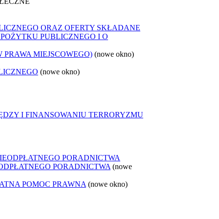
OŁECZNE
LICZNEGO ORAZ OFERTY SKŁADANE
 POŻYTKU PUBLICZNEGO I O
W PRAWA MIEJSCOWEGO)
(nowe okno)
LICZNEGO
(nowe okno)
IĘDZY I FINANSOWANIU TERRORYZMU
NIEODPŁATNEGO PORADNICTWA
IEODPŁATNEGO PORADNICTWA
(nowe
ŁATNA POMOC PRAWNA
(nowe okno)