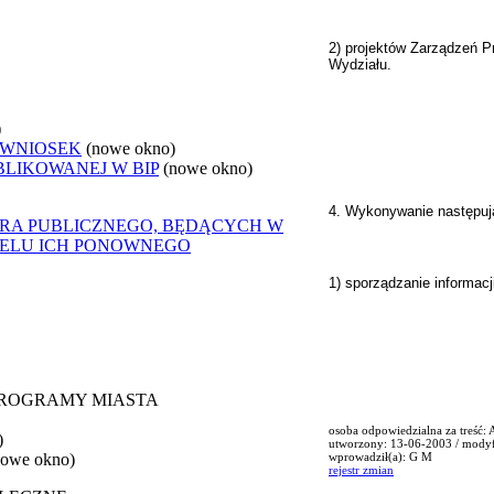
2) projektów Zarządzeń P
Wydziału.
)
 WNIOSEK
(nowe okno)
BLIKOWANEJ W BIP
(nowe okno)
4. Wykonywanie następuj
ORA PUBLICZNEGO, BĘDĄCYCH W
CELU ICH PONOWNEGO
1) sporządzanie informacj
 PROGRAMY MIASTA
osoba odpowiedzialna za treść:
)
utworzony: 13-06-2003 / mody
nowe okno)
wprowadził(a): G M
rejestr zmian