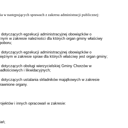
a w następujących sprawach z zakresu administracji publicznej:
 dotyczących egzekucji administracyjnej obowiązków o
żnym w zakresie należności dla których organ gminy właściwy
 poboru;
 dotyczących egzekucji administracyjnej obowiązków o
niężnym w zakresie spraw dla których właściwy jest organ gminy;
 dotyczących obsługi wierzycielskiej Gminy Chorzów w
adłościowych i likwidacyjnych;
 dotyczących ustalania składników majątkowych w zakresie
rawnione organy.
rojektów i innych opracowań w zakresie:
dań;