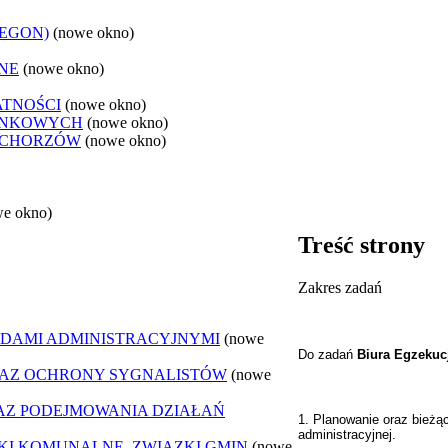
REGON)
(nowe okno)
NE
(nowe okno)
ATNOŚCI
(nowe okno)
ANKOWYCH
(nowe okno)
 CHORZÓW
(nowe okno)
we okno)
Treść strony
Zakres zadań
DAMI ADMINISTRACYJNYMI
(nowe
Do zadań
Biura Egzekucj
AZ OCHRONY SYGNALISTÓW
(nowe
Z PODEJMOWANIA DZIAŁAŃ
1. Planowanie oraz bież
administracyjnej.
ZKI KOMUNALNE, ZWIĄZKI GMIN
(nowe