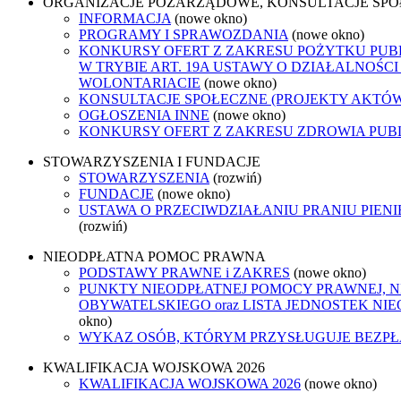
ORGANIZACJE POZARZĄDOWE, KONSULTACJE SP
INFORMACJA
(nowe okno)
PROGRAMY I SPRAWOZDANIA
(nowe okno)
KONKURSY OFERT Z ZAKRESU POŻYTKU PUB
W TRYBIE ART. 19A USTAWY O DZIAŁALNOŚCI
WOLONTARIACIE
(nowe okno)
KONSULTACJE SPOŁECZNE (PROJEKTY AKTÓ
OGŁOSZENIA INNE
(nowe okno)
KONKURSY OFERT Z ZAKRESU ZDROWIA PUB
STOWARZYSZENIA I FUNDACJE
STOWARZYSZENIA
(rozwiń)
FUNDACJE
(nowe okno)
USTAWA O PRZECIWDZIAŁANIU PRANIU PIEN
(rozwiń)
NIEODPŁATNA POMOC PRAWNA
PODSTAWY PRAWNE i ZAKRES
(nowe okno)
PUNKTY NIEODPŁATNEJ POMOCY PRAWNEJ, 
OBYWATELSKIEGO oraz LISTA JEDNOSTEK N
okno)
WYKAZ OSÓB, KTÓRYM PRZYSŁUGUJE BEZP
KWALIFIKACJA WOJSKOWA 2026
KWALIFIKACJA WOJSKOWA 2026
(nowe okno)