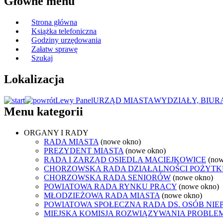
Główne menu
Strona główna
Książka telefoniczna
Godziny urzędowania
Załatw sprawę
Szukaj
Lokalizacja
Lewy Panel
URZĄD MIASTA
WYDZIAŁY, BIUR
Menu kategorii
ORGANY I RADY
RADA MIASTA
(nowe okno)
PREZYDENT MIASTA
(nowe okno)
RADA I ZARZĄD OSIEDLA MACIEJKOWICE
(now
CHORZOWSKA RADA DZIAŁALNOŚCI POŻYTK
CHORZOWSKA RADA SENIORÓW
(nowe okno)
POWIATOWA RADA RYNKU PRACY
(nowe okno)
MŁODZIEŻOWA RADA MIASTA
(nowe okno)
POWIATOWA SPOŁECZNA RADA DS. OSÓB NI
MIEJSKA KOMISJA ROZWIĄZYWANIA PROB