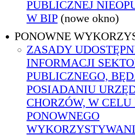
PUBLICZNEJ NIEO
W BIP
(nowe okno)
PONOWNE WYKORZY
ZASADY UDOSTĘPN
INFORMACJI SEKT
PUBLICZNEGO, BĘ
POSIADANIU URZĘ
CHORZÓW, W CELU 
PONOWNEGO
WYKORZYSTYWAN