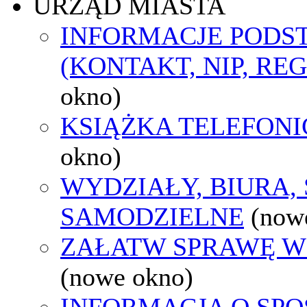
URZĄD MIASTA
INFORMACJE POD
(KONTAKT, NIP, RE
okno)
KSIĄŻKA TELEFON
okno)
WYDZIAŁY, BIURA,
SAMODZIELNE
(now
ZAŁATW SPRAWĘ W
(nowe okno)
INFORMACJA O SPO