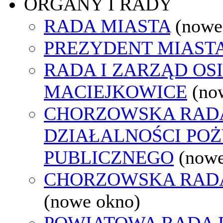
ORGANY I RADY
RADA MIASTA
(nowe
PREZYDENT MIAST
RADA I ZARZĄD OS
MACIEJKOWICE
(no
CHORZOWSKA RAD
DZIAŁALNOŚCI PO
PUBLICZNEGO
(nowe
CHORZOWSKA RAD
(nowe okno)
POWIATOWA RADA