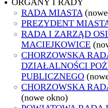
ORGANY I RADY
RADA MIASTA
(nowe
PREZYDENT MIAST
RADA I ZARZĄD OS
MACIEJKOWICE
(no
CHORZOWSKA RAD
DZIAŁALNOŚCI PO
PUBLICZNEGO
(nowe
CHORZOWSKA RAD
(nowe okno)
POWIATOWA RADA