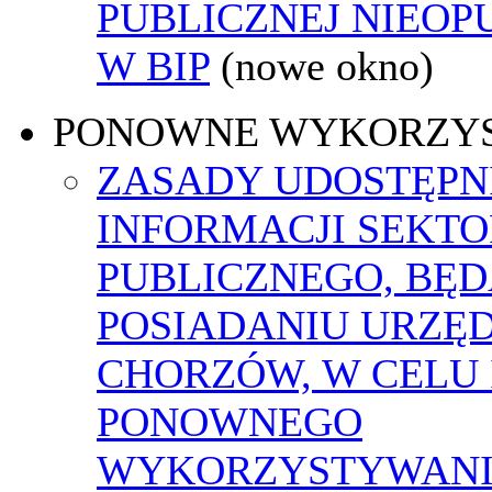
PUBLICZNEJ NIEO
W BIP
(nowe okno)
PONOWNE WYKORZY
ZASADY UDOSTĘPN
INFORMACJI SEKT
PUBLICZNEGO, BĘ
POSIADANIU URZĘ
CHORZÓW, W CELU 
PONOWNEGO
WYKORZYSTYWAN