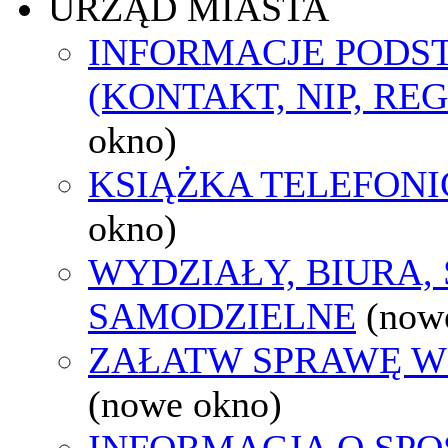
URZĄD MIASTA
INFORMACJE POD
(KONTAKT, NIP, RE
okno)
KSIĄŻKA TELEFON
okno)
WYDZIAŁY, BIURA,
SAMODZIELNE
(now
ZAŁATW SPRAWĘ W
(nowe okno)
INFORMACJA O SPO