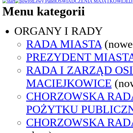
Lewy Panel
OŚWIADCZENIA MAJĄTKOWE
JED
Menu kategorii
ORGANY I RADY
RADA MIASTA
(nowe
PREZYDENT MIAST
RADA I ZARZĄD OS
MACIEJKOWICE
(no
CHORZOWSKA RADA
POŻYTKU PUBLICZ
CHORZOWSKA RAD