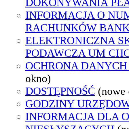
DOKONYWANIA PŁA
INFORMACJA O NU
RACHUNKÓW BAN
ELEKTRONICZNA S
PODAWCZA UM CH
OCHRONA DANYCH
okno)
DOSTĘPNOŚĆ
(nowe 
GODZINY URZĘDOW
INFORMACJA DLA 
NIESŁYSZĄCYCH
(n