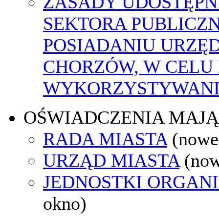
ZASADY UDOSTĘPN
SEKTORA PUBLICZ
POSIADANIU URZĘ
CHORZÓW, W CELU
WYKORZYSTYWAN
OŚWIADCZENIA MAJ
RADA MIASTA
(nowe
URZĄD MIASTA
(now
JEDNOSTKI ORGAN
okno)