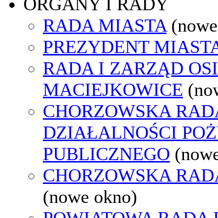
ORGANY I RADY
RADA MIASTA
(nowe
PREZYDENT MIAST
RADA I ZARZĄD OS
MACIEJKOWICE
(no
CHORZOWSKA RAD
DZIAŁALNOŚCI PO
PUBLICZNEGO
(nowe
CHORZOWSKA RAD
(nowe okno)
POWIATOWA RADA