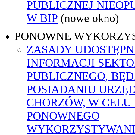
PUBLICZNEJ NIEO
W BIP
(nowe okno)
PONOWNE WYKORZY
ZASADY UDOSTĘPN
INFORMACJI SEKT
PUBLICZNEGO, BĘ
POSIADANIU URZĘ
CHORZÓW, W CELU 
PONOWNEGO
WYKORZYSTYWAN