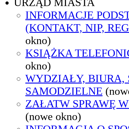
URZĄD MIASTA
INFORMACJE POD
(KONTAKT, NIP, RE
okno)
KSIĄŻKA TELEFON
okno)
WYDZIAŁY, BIURA,
SAMODZIELNE
(now
ZAŁATW SPRAWĘ W
(nowe okno)
INFORMACJA O SPO