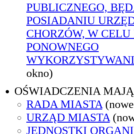
PUBLICZNEGO, BĘ
POSIADANIU URZĘ
CHORZÓW, W CELU 
PONOWNEGO
WYKORZYSTYWAN
okno)
OŚWIADCZENIA MAJ
RADA MIASTA
(nowe
URZĄD MIASTA
(now
JEDNOSTKI ORGAN