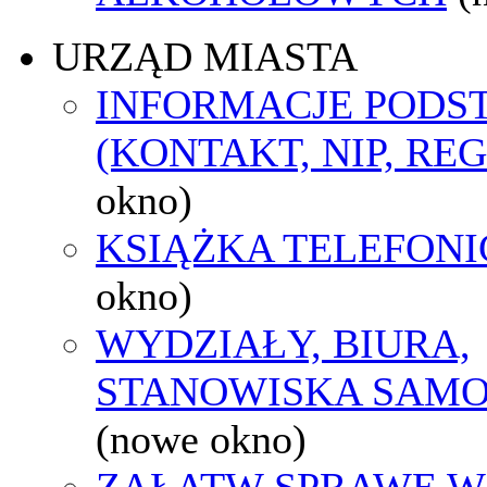
URZĄD MIASTA
INFORMACJE POD
(KONTAKT, NIP, RE
okno)
KSIĄŻKA TELEFON
okno)
WYDZIAŁY, BIURA,
STANOWISKA SAMO
(nowe okno)
ZAŁATW SPRAWĘ W