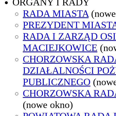
ORGANY I RADY
RADA MIASTA
(nowe
PREZYDENT MIAST
RADA I ZARZĄD OS
MACIEJKOWICE
(no
CHORZOWSKA RAD
DZIAŁALNOŚCI PO
PUBLICZNEGO
(nowe
CHORZOWSKA RAD
(nowe okno)
POWIATOWA RADA