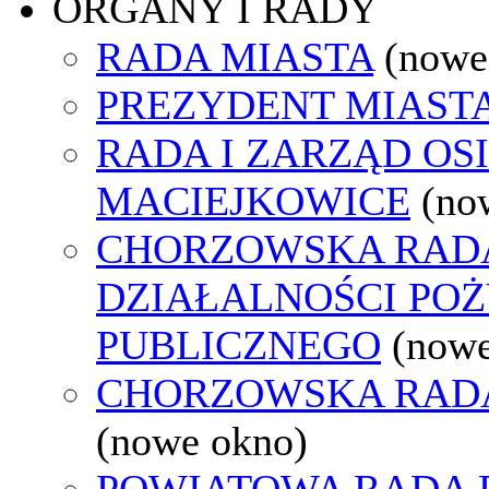
ORGANY I RADY
RADA MIASTA
(nowe
PREZYDENT MIAST
RADA I ZARZĄD OS
MACIEJKOWICE
(no
CHORZOWSKA RAD
DZIAŁALNOŚCI PO
PUBLICZNEGO
(nowe
CHORZOWSKA RAD
(nowe okno)
POWIATOWA RADA