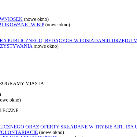
)
 WNIOSEK
(nowe okno)
BLIKOWANEJ W BIP
(nowe okno)
ORA PUBLICZNEGO, BĘDĄCYCH W POSIADANIU URZĘDU 
RZYSTYWANIA
(nowe okno)
 PROGRAMY MIASTA
)
nowe okno)
OŁECZNE
ICZNEGO ORAZ OFERTY SKŁADANE W TRYBIE ART. 19A 
WOLONTARIACIE
(nowe okno)