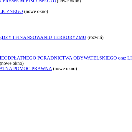
W PRAWA MIEJSCOWEGO)
(nowe okno)
LICZNEGO
(nowe okno)
IĘDZY I FINANSOWANIU TERRORYZMU
(rozwiń)
IEODPŁATNEGO PORADNICTWA OBYWATELSKIEGO oraz L
(nowe okno)
ŁATNA POMOC PRAWNA
(nowe okno)