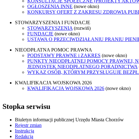
KONSULTACJE SPOŁECZNE (PROJEKTY AKTÓ
OGŁOSZENIA INNE
(nowe okno)
KONKURSY OFERT Z ZAKRESU ZDROWIA PUB
STOWARZYSZENIA I FUNDACJE
STOWARZYSZENIA
(rozwiń)
FUNDACJE
(nowe okno)
USTAWA O PRZECIWDZIAŁANIU PRANIU PIEN
NIEODPŁATNA POMOC PRAWNA
PODSTAWY PRAWNE i ZAKRES
(nowe okno)
PUNKTY NIEODPŁATNEJ POMOCY PRAWNEJ, N
JEDNOSTEK NIEODPŁATNEGO PORADNICTWA
WYKAZ OSÓB, KTÓRYM PRZYSŁUGUJE BEZP
KWALIFIKACJA WOJSKOWA 2026
KWALIFIKACJA WOJSKOWA 2026
(nowe okno)
Stopka serwisu
Biuletyn informacji publicznej Urzędu Miasta Chorzów
Rejestr zmian
Instrukcja
Redakcja