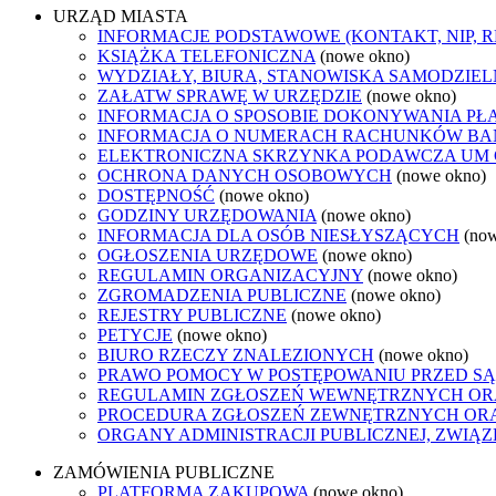
URZĄD MIASTA
INFORMACJE PODSTAWOWE (KONTAKT, NIP, 
KSIĄŻKA TELEFONICZNA
(nowe okno)
WYDZIAŁY, BIURA, STANOWISKA SAMODZIEL
ZAŁATW SPRAWĘ W URZĘDZIE
(nowe okno)
INFORMACJA O SPOSOBIE DOKONYWANIA PŁ
INFORMACJA O NUMERACH RACHUNKÓW B
ELEKTRONICZNA SKRZYNKA PODAWCZA UM
OCHRONA DANYCH OSOBOWYCH
(nowe okno)
DOSTĘPNOŚĆ
(nowe okno)
GODZINY URZĘDOWANIA
(nowe okno)
INFORMACJA DLA OSÓB NIESŁYSZĄCYCH
(no
OGŁOSZENIA URZĘDOWE
(nowe okno)
REGULAMIN ORGANIZACYJNY
(nowe okno)
ZGROMADZENIA PUBLICZNE
(nowe okno)
REJESTRY PUBLICZNE
(nowe okno)
PETYCJE
(nowe okno)
BIURO RZECZY ZNALEZIONYCH
(nowe okno)
PRAWO POMOCY W POSTĘPOWANIU PRZED SĄ
REGULAMIN ZGŁOSZEŃ WEWNĘTRZNYCH OR
PROCEDURA ZGŁOSZEŃ ZEWNĘTRZNYCH ORA
ORGANY ADMINISTRACJI PUBLICZNEJ, ZWIĄ
ZAMÓWIENIA PUBLICZNE
PLATFORMA ZAKUPOWA
(nowe okno)