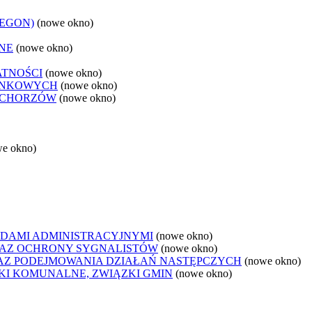
REGON)
(nowe okno)
NE
(nowe okno)
ATNOŚCI
(nowe okno)
ANKOWYCH
(nowe okno)
 CHORZÓW
(nowe okno)
we okno)
DAMI ADMINISTRACYJNYMI
(nowe okno)
AZ OCHRONY SYGNALISTÓW
(nowe okno)
Z PODEJMOWANIA DZIAŁAŃ NASTĘPCZYCH
(nowe okno)
ZKI KOMUNALNE, ZWIĄZKI GMIN
(nowe okno)