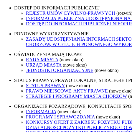
DOSTĘP DO INFORMACJI PUBLICZNEJ
REJESTR UMÓW CYWILNO-PRAWNYCH
(rozwiń
INFORMACJA PUBLICZNA UDOSTĘPNIONA NA
DOSTĘP DO INFORMACJI PUBLICZNEJ NIEOPU
PONOWNE WYKORZYSTYWANIE
ZASADY UDOSTĘPNIANIA INFORMACJI SEKT
CHORZÓW, W CELU ICH PONOWNEGO WYKO
OŚWIADCZENIA MAJĄTKOWE
RADA MIASTA
(nowe okno)
URZĄD MIASTA
(nowe okno)
JEDNOSTKI ORGANIZACYJNE
(nowe okno)
STATUS PRAWNY, PRAWO LOKALNE, STRATEGIE I
STATUS PRAWNY
(nowe okno)
PRAWO MIEJSCOWE, AKTY PRAWNE
(nowe okno
STRATEGIE I PROGRAMY MIASTA CHORZÓW
(
ORGANIZACJE POZARZĄDOWE, KONSULTACJE SP
INFORMACJA
(nowe okno)
PROGRAMY I SPRAWOZDANIA
(nowe okno)
KONKURSY OFERT Z ZAKRESU POŻYTKU PUBL
DZIAŁALNOŚCI POŻYTKU PUBLICZNEGO I O 