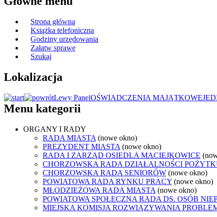
Główne menu
Strona główna
Książka telefoniczna
Godziny urzędowania
Załatw sprawę
Szukaj
Lokalizacja
Lewy Panel
OŚWIADCZENIA MAJĄTKOWE
JED
Menu kategorii
ORGANY I RADY
RADA MIASTA
(nowe okno)
PREZYDENT MIASTA
(nowe okno)
RADA I ZARZĄD OSIEDLA MACIEJKOWICE
(now
CHORZOWSKA RADA DZIAŁALNOŚCI POŻYTK
CHORZOWSKA RADA SENIORÓW
(nowe okno)
POWIATOWA RADA RYNKU PRACY
(nowe okno)
MŁODZIEŻOWA RADA MIASTA
(nowe okno)
POWIATOWA SPOŁECZNA RADA DS. OSÓB NI
MIEJSKA KOMISJA ROZWIĄZYWANIA PROB