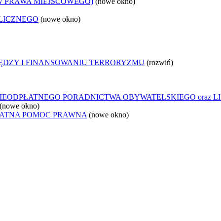
W PRAWA MIEJSCOWEGO)
(nowe okno)
LICZNEGO
(nowe okno)
IĘDZY I FINANSOWANIU TERRORYZMU
(rozwiń)
IEODPŁATNEGO PORADNICTWA OBYWATELSKIEGO oraz L
(nowe okno)
ŁATNA POMOC PRAWNA
(nowe okno)