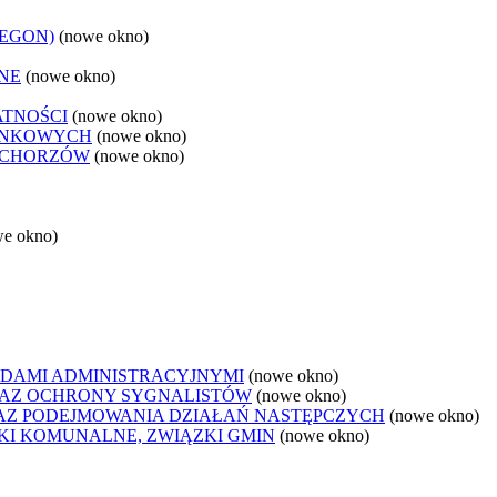
REGON)
(nowe okno)
NE
(nowe okno)
ATNOŚCI
(nowe okno)
ANKOWYCH
(nowe okno)
 CHORZÓW
(nowe okno)
we okno)
DAMI ADMINISTRACYJNYMI
(nowe okno)
AZ OCHRONY SYGNALISTÓW
(nowe okno)
Z PODEJMOWANIA DZIAŁAŃ NASTĘPCZYCH
(nowe okno)
ZKI KOMUNALNE, ZWIĄZKI GMIN
(nowe okno)