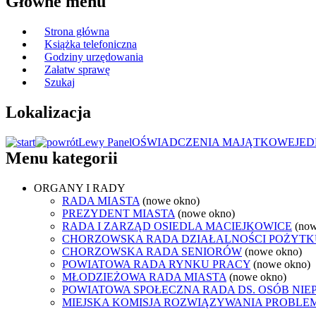
Główne menu
Strona główna
Książka telefoniczna
Godziny urzędowania
Załatw sprawę
Szukaj
Lokalizacja
Lewy Panel
OŚWIADCZENIA MAJĄTKOWE
JED
Menu kategorii
ORGANY I RADY
RADA MIASTA
(nowe okno)
PREZYDENT MIASTA
(nowe okno)
RADA I ZARZĄD OSIEDLA MACIEJKOWICE
(now
CHORZOWSKA RADA DZIAŁALNOŚCI POŻYTK
CHORZOWSKA RADA SENIORÓW
(nowe okno)
POWIATOWA RADA RYNKU PRACY
(nowe okno)
MŁODZIEŻOWA RADA MIASTA
(nowe okno)
POWIATOWA SPOŁECZNA RADA DS. OSÓB NI
MIEJSKA KOMISJA ROZWIĄZYWANIA PROB