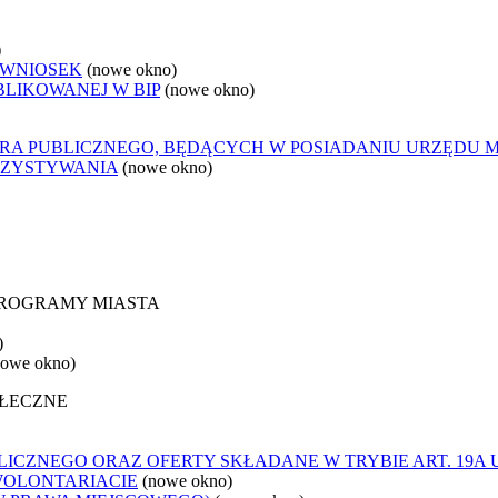
)
 WNIOSEK
(nowe okno)
BLIKOWANEJ W BIP
(nowe okno)
ORA PUBLICZNEGO, BĘDĄCYCH W POSIADANIU URZĘDU 
RZYSTYWANIA
(nowe okno)
 PROGRAMY MIASTA
)
nowe okno)
OŁECZNE
ICZNEGO ORAZ OFERTY SKŁADANE W TRYBIE ART. 19A 
WOLONTARIACIE
(nowe okno)