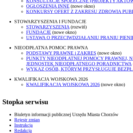
KONSULTACJE SPOŁECZNE (PROJEKTY AKTÓ
OGŁOSZENIA INNE
(nowe okno)
KONKURSY OFERT Z ZAKRESU ZDROWIA PUB
STOWARZYSZENIA I FUNDACJE
STOWARZYSZENIA
(rozwiń)
FUNDACJE
(nowe okno)
USTAWA O PRZECIWDZIAŁANIU PRANIU PIEN
NIEODPŁATNA POMOC PRAWNA
PODSTAWY PRAWNE i ZAKRES
(nowe okno)
PUNKTY NIEODPŁATNEJ POMOCY PRAWNEJ, N
JEDNOSTEK NIEODPŁATNEGO PORADNICTWA
WYKAZ OSÓB, KTÓRYM PRZYSŁUGUJE BEZP
KWALIFIKACJA WOJSKOWA 2026
KWALIFIKACJA WOJSKOWA 2026
(nowe okno)
Stopka serwisu
Biuletyn informacji publicznej Urzędu Miasta Chorzów
Rejestr zmian
Instrukcja
Redakcja