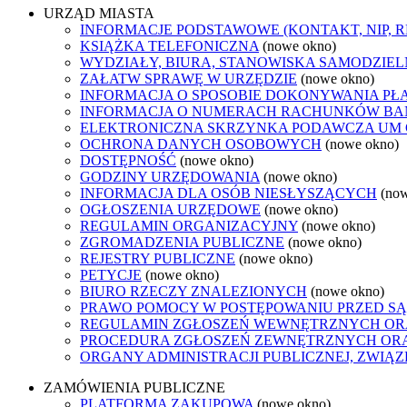
URZĄD MIASTA
INFORMACJE PODSTAWOWE (KONTAKT, NIP, 
KSIĄŻKA TELEFONICZNA
(nowe okno)
WYDZIAŁY, BIURA, STANOWISKA SAMODZIEL
ZAŁATW SPRAWĘ W URZĘDZIE
(nowe okno)
INFORMACJA O SPOSOBIE DOKONYWANIA PŁ
INFORMACJA O NUMERACH RACHUNKÓW B
ELEKTRONICZNA SKRZYNKA PODAWCZA UM
OCHRONA DANYCH OSOBOWYCH
(nowe okno)
DOSTĘPNOŚĆ
(nowe okno)
GODZINY URZĘDOWANIA
(nowe okno)
INFORMACJA DLA OSÓB NIESŁYSZĄCYCH
(no
OGŁOSZENIA URZĘDOWE
(nowe okno)
REGULAMIN ORGANIZACYJNY
(nowe okno)
ZGROMADZENIA PUBLICZNE
(nowe okno)
REJESTRY PUBLICZNE
(nowe okno)
PETYCJE
(nowe okno)
BIURO RZECZY ZNALEZIONYCH
(nowe okno)
PRAWO POMOCY W POSTĘPOWANIU PRZED SĄ
REGULAMIN ZGŁOSZEŃ WEWNĘTRZNYCH OR
PROCEDURA ZGŁOSZEŃ ZEWNĘTRZNYCH ORA
ORGANY ADMINISTRACJI PUBLICZNEJ, ZWIĄ
ZAMÓWIENIA PUBLICZNE
PLATFORMA ZAKUPOWA
(nowe okno)