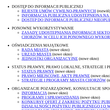
DOSTĘP DO INFORMACJI PUBLICZNEJ
REJESTR UMÓW CYWILNO-PRAWNYCH
(rozwiń
INFORMACJA PUBLICZNA UDOSTĘPNIONA NA
DOSTĘP DO INFORMACJI PUBLICZNEJ NIEOPU
PONOWNE WYKORZYSTYWANIE
ZASADY UDOSTĘPNIANIA INFORMACJI SEKT
CHORZÓW, W CELU ICH PONOWNEGO WYKO
OŚWIADCZENIA MAJĄTKOWE
RADA MIASTA
(nowe okno)
URZĄD MIASTA
(nowe okno)
JEDNOSTKI ORGANIZACYJNE
(nowe okno)
STATUS PRAWNY, PRAWO LOKALNE, STRATEGIE I
STATUS PRAWNY
(nowe okno)
PRAWO MIEJSCOWE, AKTY PRAWNE
(nowe okno
STRATEGIE I PROGRAMY MIASTA CHORZÓW
(
ORGANIZACJE POZARZĄDOWE, KONSULTACJE SP
INFORMACJA
(nowe okno)
PROGRAMY I SPRAWOZDANIA
(nowe okno)
KONKURSY OFERT Z ZAKRESU POŻYTKU PUBL
DZIAŁALNOŚCI POŻYTKU PUBLICZNEGO I O 