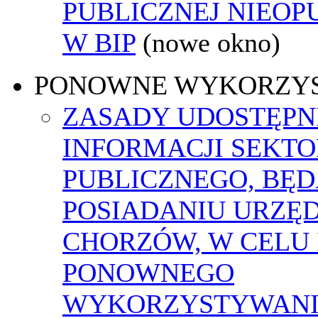
PUBLICZNEJ NIEO
W BIP
(nowe okno)
PONOWNE WYKORZY
ZASADY UDOSTĘPN
INFORMACJI SEKT
PUBLICZNEGO, BĘ
POSIADANIU URZĘ
CHORZÓW, W CELU 
PONOWNEGO
WYKORZYSTYWAN