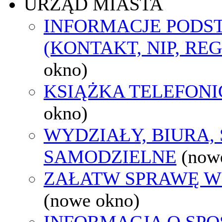
URZĄD MIASTA
INFORMACJE POD
(KONTAKT, NIP, RE
okno)
KSIĄŻKA TELEFON
okno)
WYDZIAŁY, BIURA,
SAMODZIELNE
(now
ZAŁATW SPRAWĘ W
(nowe okno)
INFORMACJA O SPO