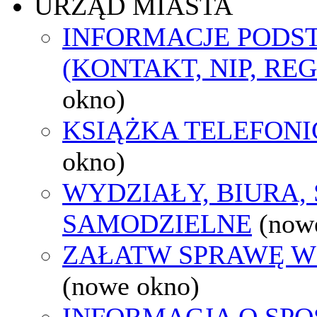
URZĄD MIASTA
INFORMACJE POD
(KONTAKT, NIP, RE
okno)
KSIĄŻKA TELEFON
okno)
WYDZIAŁY, BIURA,
SAMODZIELNE
(now
ZAŁATW SPRAWĘ W
(nowe okno)
INFORMACJA O SPO