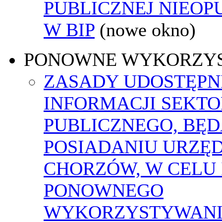
PUBLICZNEJ NIEO
W BIP
(nowe okno)
PONOWNE WYKORZY
ZASADY UDOSTĘPN
INFORMACJI SEKT
PUBLICZNEGO, BĘ
POSIADANIU URZĘ
CHORZÓW, W CELU 
PONOWNEGO
WYKORZYSTYWAN