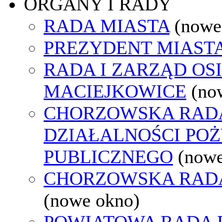
ORGANY I RADY
RADA MIASTA
(nowe
PREZYDENT MIAST
RADA I ZARZĄD OS
MACIEJKOWICE
(no
CHORZOWSKA RAD
DZIAŁALNOŚCI PO
PUBLICZNEGO
(nowe
CHORZOWSKA RAD
(nowe okno)
POWIATOWA RADA