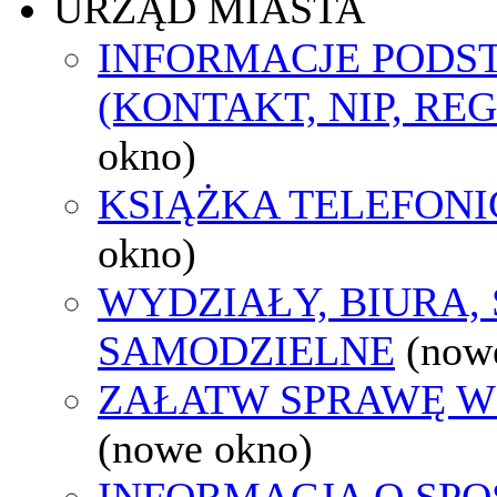
URZĄD MIASTA
INFORMACJE POD
(KONTAKT, NIP, RE
okno)
KSIĄŻKA TELEFON
okno)
WYDZIAŁY, BIURA,
SAMODZIELNE
(now
ZAŁATW SPRAWĘ W
(nowe okno)
INFORMACJA O SPO