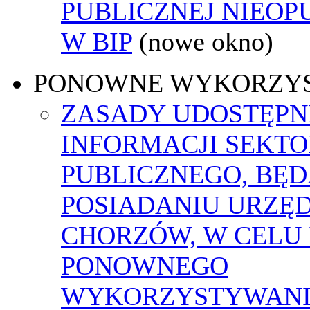
PUBLICZNEJ NIEO
W BIP
(nowe okno)
PONOWNE WYKORZY
ZASADY UDOSTĘPN
INFORMACJI SEKT
PUBLICZNEGO, BĘ
POSIADANIU URZĘ
CHORZÓW, W CELU 
PONOWNEGO
WYKORZYSTYWAN