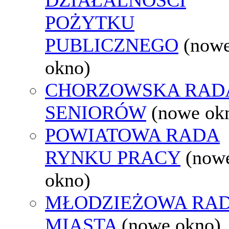
POŻYTKU
PUBLICZNEGO
(now
okno)
CHORZOWSKA RAD
SENIORÓW
(nowe ok
POWIATOWA RADA
RYNKU PRACY
(now
okno)
MŁODZIEŻOWA RA
MIASTA
(nowe okno)