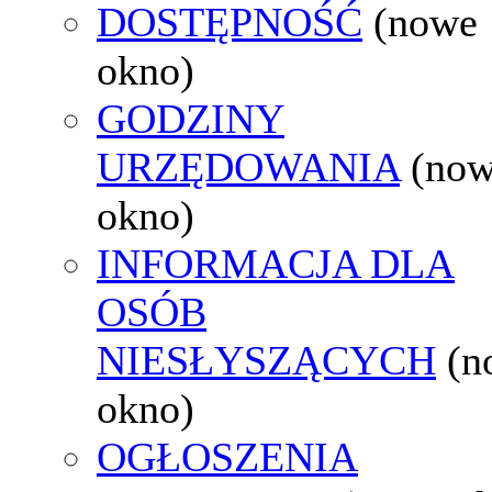
DOSTĘPNOŚĆ
(nowe
okno)
GODZINY
URZĘDOWANIA
(no
okno)
INFORMACJA DLA
OSÓB
NIESŁYSZĄCYCH
(n
okno)
OGŁOSZENIA