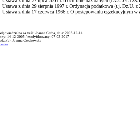
Ustawa z dnia 27 lipca 2001 r. o ochronie baz danych (Dz.U.01.128.
Ustawa z dnia 29 sierpnia 1997 r. Ordynacja podatkowa (t.j. Dz.U. z 
Ustawa z dnia 17 czerwca 1966 r. O postępowaniu egzekucyjnym w admi
odpowiedzialna za treść: Joanna Garba, dnia: 2005-12-14
ony: 14-12-2005 / modyfikowany: 07-03-2017
dził(a): Joanna Czechowska
 zmian