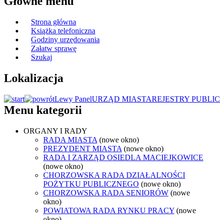
Główne menu
Strona główna
Książka telefoniczna
Godziny urzędowania
Załatw sprawę
Szukaj
Lokalizacja
Lewy Panel
URZĄD MIASTA
REJESTRY PUBLI
Menu kategorii
ORGANY I RADY
RADA MIASTA
(nowe okno)
PREZYDENT MIASTA
(nowe okno)
RADA I ZARZĄD OSIEDLA MACIEJKOWICE
(nowe okno)
CHORZOWSKA RADA DZIAŁALNOŚCI
POŻYTKU PUBLICZNEGO
(nowe okno)
CHORZOWSKA RADA SENIORÓW
(nowe
okno)
POWIATOWA RADA RYNKU PRACY
(nowe
okno)