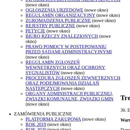
(nowe okno)
OGŁOSZENIA URZĘDOWE
(nowe okno)
REGULAMIN ORGANIZACYJNY
(nowe okno)
ZGROMADZENIA PUBLICZNE
(nowe okno)
REJESTRY PUBLICZNE
(nowe okno)
PETYCJE
(nowe okno)
BIURO RZECZY ZNALEZIONYCH
(nowe
okno)
PRAWO POMOCY W POSTĘPOWANIU
PRZED SĄDAMI ADMINISTRACYJNYMI
(nowe okno)
REGULAMIN ZGŁOSZEŃ
WEWNĘTRZNYCH ORAZ OCHRONY
SYGNALISTÓW
(nowe okno)
PROCEDURA ZGŁOSZEŃ ZEWNĘTRZNYCH
ORAZ PODEJMOWANIA DZIAŁAŃ
NASTĘPCZYCH
(nowe okno)
ORGANY ADMINISTRACJI PUBLICZNEJ,
Tre
ZWIĄZKI KOMUNALNE, ZWIĄZKI GMIN
(nowe okno)
30. 
ZAMÓWIENIA PUBLICZNE
PLATFORMA ZAKUPOWA
(nowe okno)
Waru
ROK 2019
(nowe okno)
ROK 2020
(nowe okno)
Dane