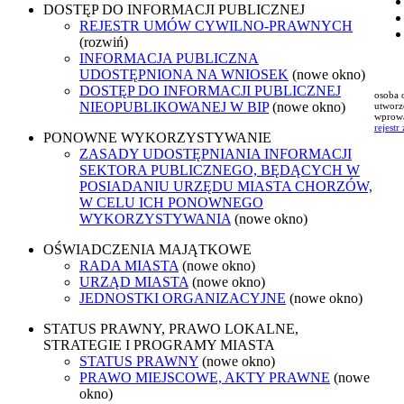
DOSTĘP DO INFORMACJI PUBLICZNEJ
REJESTR UMÓW CYWILNO-PRAWNYCH
(rozwiń)
INFORMACJA PUBLICZNA
UDOSTĘPNIONA NA WNIOSEK
(nowe okno)
DOSTĘP DO INFORMACJI PUBLICZNEJ
osoba 
NIEOPUBLIKOWANEJ W BIP
(nowe okno)
utworz
wprowa
rejestr
PONOWNE WYKORZYSTYWANIE
ZASADY UDOSTĘPNIANIA INFORMACJI
SEKTORA PUBLICZNEGO, BĘDĄCYCH W
POSIADANIU URZĘDU MIASTA CHORZÓW,
W CELU ICH PONOWNEGO
WYKORZYSTYWANIA
(nowe okno)
OŚWIADCZENIA MAJĄTKOWE
RADA MIASTA
(nowe okno)
URZĄD MIASTA
(nowe okno)
JEDNOSTKI ORGANIZACYJNE
(nowe okno)
STATUS PRAWNY, PRAWO LOKALNE,
STRATEGIE I PROGRAMY MIASTA
STATUS PRAWNY
(nowe okno)
PRAWO MIEJSCOWE, AKTY PRAWNE
(nowe
okno)