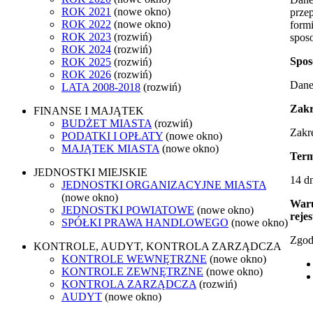
ROK 2021
(nowe okno)
prze
ROK 2022
(nowe okno)
form
ROK 2023
(rozwiń)
spos
ROK 2024
(rozwiń)
Spos
ROK 2025
(rozwiń)
ROK 2026
(rozwiń)
Dane 
LATA 2008-2018
(rozwiń)
Zakr
FINANSE I MAJĄTEK
BUDŻET MIASTA
(rozwiń)
Zakr
PODATKI I OPŁATY
(nowe okno)
MAJĄTEK MIASTA
(nowe okno)
Term
JEDNOSTKI MIEJSKIE
14 dn
JEDNOSTKI ORGANIZACYJNE MIASTA
(nowe okno)
Waru
JEDNOSTKI POWIATOWE
(nowe okno)
rejes
SPÓŁKI PRAWA HANDLOWEGO
(nowe okno)
Zgod
KONTROLE, AUDYT, KONTROLA ZARZĄDCZA
KONTROLE WEWNĘTRZNE
(nowe okno)
KONTROLE ZEWNĘTRZNE
(nowe okno)
KONTROLA ZARZĄDCZA
(rozwiń)
AUDYT
(nowe okno)