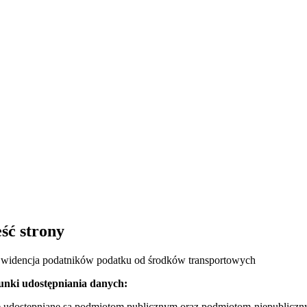
ść strony
Ewidencja podatników podatku od środków transportowych
nki udostępniania danych:
 udostępniane są podmiotom publicznym oraz podmiotom niepubliczny