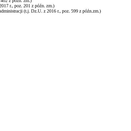
1402 z późn. zm.)
2017 r., poz. 201 z późn. zm.)
nistracji (t.j. Dz.U. z 2016 r., poz. 599 z późn.zm.)