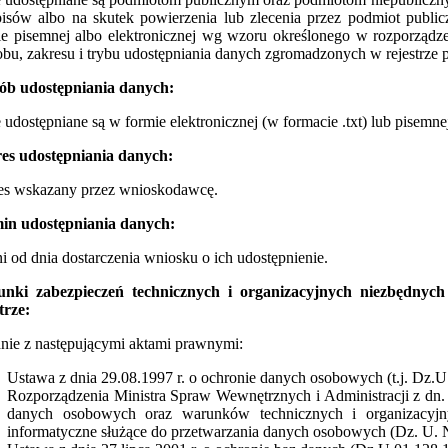
pisów albo na skutek powierzenia lub zlecenia przez podmiot publi
ie pisemnej albo elektronicznej wg wzoru określonego w rozporządz
obu, zakresu i trybu udostępniania danych zgromadzonych w rejestrze
ób udostępniania danych:
udostępniane są w formie elektronicznej (w formacie .txt) lub pisemn
es udostępniania danych:
es wskazany przez wnioskodawcę.
in udostępniania danych:
i od dnia dostarczenia wniosku o ich udostępnienie.
nki zabezpieczeń technicznych i organizacyjnych niezbędny
trze:
nie z następującymi aktami prawnymi:
Ustawa z dnia 29.08.1997 r. o ochronie danych osobowych (t.j. Dz.U.
Rozporządzenia Ministra Spraw Wewnętrznych i Administracji z dn. 
danych osobowych oraz warunków technicznych i organizacyjn
informatyczne służące do przetwarzania danych osobowych (Dz. U. N