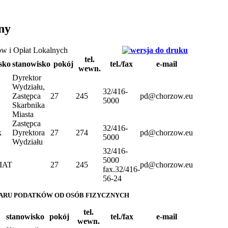
ny
w i Opłat Lokalnych
tel.
isko
stanowisko
pokój
tel./fax
e-mail
wewn.
Dyrektor
Wydziału,
32/416-
Zastępca
27
245
pd@chorzow.eu
5000
Skarbnika
Miasta
Zastępca
32/416-
k
Dyrektora
27
274
pd@chorzow.eu
5000
Wydziału
32/416-
5000
IAT
27
245
pd@chorzow.eu
fax.32/416-
56-24
ARU PODATKÓW OD OSÓB FIZYCZNYCH
tel.
stanowisko
pokój
tel./fax
e-mail
wewn.