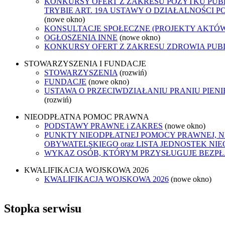
KONKURSY OFERT Z ZAKRESU POŻYTKU PUB
TRYBIE ART. 19A USTAWY O DZIAŁALNOŚCI 
(nowe okno)
KONSULTACJE SPOŁECZNE (PROJEKTY AKTÓ
OGŁOSZENIA INNE
(nowe okno)
KONKURSY OFERT Z ZAKRESU ZDROWIA PUB
STOWARZYSZENIA I FUNDACJE
STOWARZYSZENIA
(rozwiń)
FUNDACJE
(nowe okno)
USTAWA O PRZECIWDZIAŁANIU PRANIU PIEN
(rozwiń)
NIEODPŁATNA POMOC PRAWNA
PODSTAWY PRAWNE i ZAKRES
(nowe okno)
PUNKTY NIEODPŁATNEJ POMOCY PRAWNEJ, 
OBYWATELSKIEGO oraz LISTA JEDNOSTEK N
WYKAZ OSÓB, KTÓRYM PRZYSŁUGUJE BEZP
KWALIFIKACJA WOJSKOWA 2026
KWALIFIKACJA WOJSKOWA 2026
(nowe okno)
Stopka serwisu