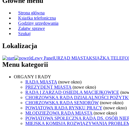
Główne menu
Strona główna
Książka telefoniczna
Godziny urzędowania
Załatw sprawę
Szukaj
Lokalizacja
Lewy Panel
URZĄD MIASTA
KSIĄŻKA TELEFO
Menu kategorii
ORGANY I RADY
RADA MIASTA
(nowe okno)
PREZYDENT MIASTA
(nowe okno)
RADA I ZARZĄD OSIEDLA MACIEJKOWICE
(now
CHORZOWSKA RADA DZIAŁALNOŚCI POŻYTK
CHORZOWSKA RADA SENIORÓW
(nowe okno)
POWIATOWA RADA RYNKU PRACY
(nowe okno)
MŁODZIEŻOWA RADA MIASTA
(nowe okno)
POWIATOWA SPOŁECZNA RADA DS. OSÓB NI
MIEJSKA KOMISJA ROZWIĄZYWANIA PROB