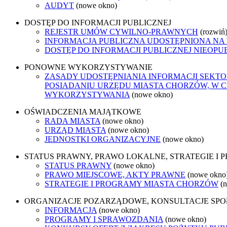
AUDYT
(nowe okno)
DOSTĘP DO INFORMACJI PUBLICZNEJ
REJESTR UMÓW CYWILNO-PRAWNYCH
(rozwiń
INFORMACJA PUBLICZNA UDOSTĘPNIONA NA
DOSTĘP DO INFORMACJI PUBLICZNEJ NIEOPU
PONOWNE WYKORZYSTYWANIE
ZASADY UDOSTĘPNIANIA INFORMACJI SEKT
POSIADANIU URZĘDU MIASTA CHORZÓW, W 
WYKORZYSTYWANIA
(nowe okno)
OŚWIADCZENIA MAJĄTKOWE
RADA MIASTA
(nowe okno)
URZĄD MIASTA
(nowe okno)
JEDNOSTKI ORGANIZACYJNE
(nowe okno)
STATUS PRAWNY, PRAWO LOKALNE, STRATEGIE I
STATUS PRAWNY
(nowe okno)
PRAWO MIEJSCOWE, AKTY PRAWNE
(nowe okno
STRATEGIE I PROGRAMY MIASTA CHORZÓW
(
ORGANIZACJE POZARZĄDOWE, KONSULTACJE SP
INFORMACJA
(nowe okno)
PROGRAMY I SPRAWOZDANIA
(nowe okno)