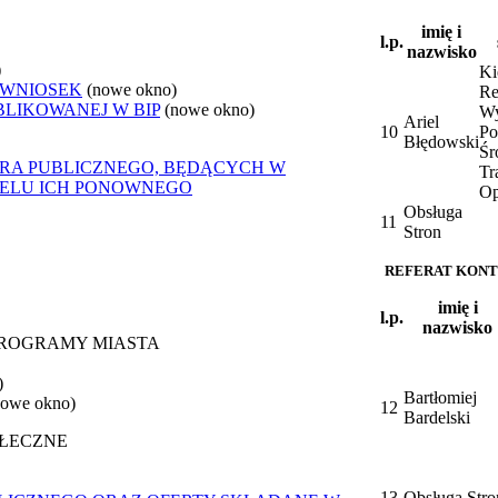
imię i
l.p.
nazwisko
)
Ki
 WNIOSEK
(nowe okno)
Re
BLIKOWANEJ W BIP
(nowe okno)
Wy
Ariel
10
Po
Błędowski
Śr
ORA PUBLICZNEGO, BĘDĄCYCH W
Tr
CELU ICH PONOWNEGO
Op
Obsługa
11
Stron
REFERAT KONT
imię i
l.p.
nazwisko
 PROGRAMY MIASTA
)
Bartłomiej
nowe okno)
12
Bardelski
OŁECZNE
13
Obsługa Stro