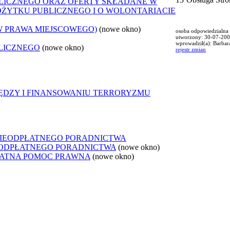
LICZNEGO ORAZ OFERTY SKŁADANE W
POŻYTKU PUBLICZNEGO I O WOLONTARIACIE
W PRAWA MIEJSCOWEGO)
(nowe okno)
osoba odpowiedzialna 
utworzony: 30-07-200
wprowadził(a): Barba
LICZNEGO
(nowe okno)
rejestr zmian
IĘDZY I FINANSOWANIU TERRORYZMU
NIEODPŁATNEGO PORADNICTWA
IEODPŁATNEGO PORADNICTWA
(nowe okno)
ŁATNA POMOC PRAWNA
(nowe okno)