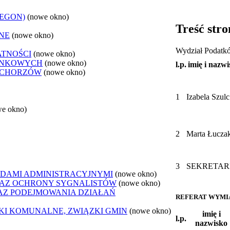
REGON)
(nowe okno)
Treść stro
NE
(nowe okno)
Wydział Podatkó
ATNOŚCI
(nowe okno)
ANKOWYCH
(nowe okno)
l.p.
imię i nazw
 CHORZÓW
(nowe okno)
1
Izabela Szulc
we okno)
2
Marta Łucza
3
SEKRETAR
DAMI ADMINISTRACYJNYMI
(nowe okno)
AZ OCHRONY SYGNALISTÓW
(nowe okno)
Z PODEJMOWANIA DZIAŁAŃ
REFERAT WYMI
ZKI KOMUNALNE, ZWIĄZKI GMIN
(nowe okno)
imię i
l.p.
nazwisko