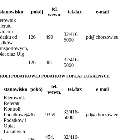
tel.
stanowisko
pokój
tel./fax
e-mail
wewn.
erownik
feratu
miaru
32/416-
datku od
126
490
pd@chorzow.eu
5000
odków
ansportowych,
łat oraz Ulg
32/416-
126
381
5000
ROLI PODATKOWEJ PODATKÓW I OPŁAT LOKALNYCH
tel.
stanowisko
pokój
tel./fax
e-mail
wewn.
Kierownik
Referatu
Kontroli
32/416-
Podatkowej
436
9359
pd@chorzow.eu
5000
Podatków i
Opłat
Lokalnych
454,
32/416-
n
436