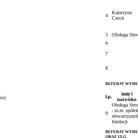
Katarzyna
4
Czech
5
Obsługa Stro
6
7
8
REFERAT WYMI
imię i
l.p.
no)
nazwisko
Obsługa Stro
- m.in. spółek
9
stowarzyszeń
fundacji
REFERAT WYMI
ORAZ ULG