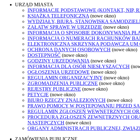
URZĄD MIASTA
INFORMACJE PODSTAWOWE (KONTAKT, NIP, 
KSIĄŻKA TELEFONICZNA
(nowe okno)
WYDZIAŁY, BIURA, STANOWISKA SAMODZIEL
ZAŁATW SPRAWĘ W URZĘDZIE
(nowe okno)
INFORMACJA O SPOSOBIE DOKONYWANIA PŁ
INFORMACJA O NUMERACH RACHUNKÓW B
ELEKTRONICZNA SKRZYNKA PODAWCZA UM
OCHRONA DANYCH OSOBOWYCH
(nowe okno)
DOSTĘPNOŚĆ
(nowe okno)
GODZINY URZĘDOWANIA
(nowe okno)
INFORMACJA DLA OSÓB NIESŁYSZĄCYCH
(no
OGŁOSZENIA URZĘDOWE
(nowe okno)
REGULAMIN ORGANIZACYJNY
(nowe okno)
ZGROMADZENIA PUBLICZNE
(nowe okno)
REJESTRY PUBLICZNE
(nowe okno)
PETYCJE
(nowe okno)
BIURO RZECZY ZNALEZIONYCH
(nowe okno)
PRAWO POMOCY W POSTĘPOWANIU PRZED SĄ
REGULAMIN ZGŁOSZEŃ WEWNĘTRZNYCH OR
PROCEDURA ZGŁOSZEŃ ZEWNĘTRZNYCH ORA
NASTĘPCZYCH
(nowe okno)
ORGANY ADMINISTRACJI PUBLICZNEJ, ZWIĄ
ZAMÓWIENIA PUBLICZNE