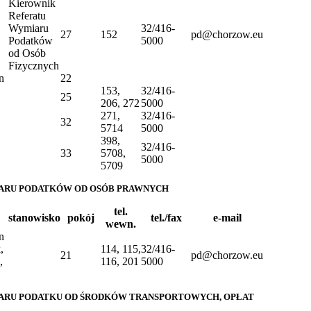
Kierownik
Referatu
Wymiaru
32/416-
27
152
pd@chorzow.eu
Podatków
5000
od Osób
Fizycznych
n
22
153,
32/416-
25
206, 272
5000
271,
32/416-
32
5714
5000
398,
32/416-
33
5708,
5000
5709
ARU PODATKÓW OD OSÓB PRAWNYCH
tel.
stanowisko
pokój
tel./fax
e-mail
wewn.
n
,
114, 115,
32/416-
21
pd@chorzow.eu
,
116, 201
5000
ARU PODATKU OD ŚRODKÓW TRANSPORTOWYCH, OPŁAT