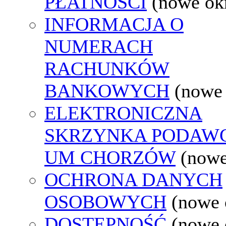
PŁATNOŚCI
(nowe ok
INFORMACJA O
NUMERACH
RACHUNKÓW
BANKOWYCH
(nowe
ELEKTRONICZNA
SKRZYNKA PODAW
UM CHORZÓW
(nowe
OCHRONA DANYCH
OSOBOWYCH
(nowe 
DOSTĘPNOŚĆ
(nowe 