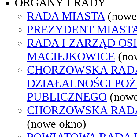
ORGANY I RADY
RADA MIASTA
(nowe
PREZYDENT MIAST
RADA I ZARZĄD OS
MACIEJKOWICE
(no
CHORZOWSKA RAD
DZIAŁALNOŚCI PO
PUBLICZNEGO
(nowe
CHORZOWSKA RAD
(nowe okno)
POWIATOWA RADA