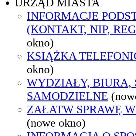
URZĄD MIASTA
INFORMACJE POD
(KONTAKT, NIP, RE
okno)
KSIĄŻKA TELEFON
okno)
WYDZIAŁY, BIURA,
SAMODZIELNE
(now
ZAŁATW SPRAWĘ W
(nowe okno)
INFORMACJA O SPO