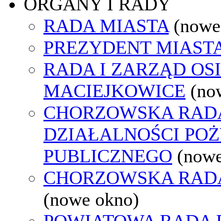
ORGANY I RADY
RADA MIASTA
(nowe
PREZYDENT MIAST
RADA I ZARZĄD OS
MACIEJKOWICE
(no
CHORZOWSKA RAD
DZIAŁALNOŚCI PO
PUBLICZNEGO
(nowe
CHORZOWSKA RAD
(nowe okno)
POWIATOWA RADA