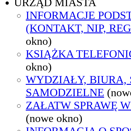
URZĄD MIASTA
INFORMACJE POD
(KONTAKT, NIP, RE
okno)
KSIĄŻKA TELEFON
okno)
WYDZIAŁY, BIURA,
SAMODZIELNE
(now
ZAŁATW SPRAWĘ W
(nowe okno)
INFORMACJA O SPO