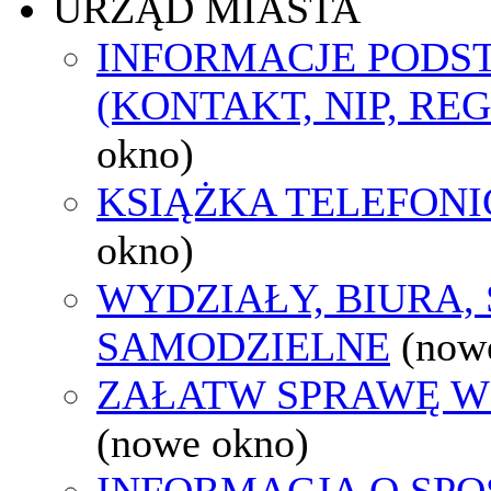
URZĄD MIASTA
INFORMACJE POD
(KONTAKT, NIP, RE
okno)
KSIĄŻKA TELEFON
okno)
WYDZIAŁY, BIURA,
SAMODZIELNE
(now
ZAŁATW SPRAWĘ W
(nowe okno)
INFORMACJA O SPO