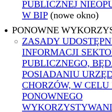
PUBLICZNEJ NIEO
W BIP
(nowe okno)
PONOWNE WYKORZY
ZASADY UDOSTĘPN
INFORMACJI SEKT
PUBLICZNEGO, BĘ
POSIADANIU URZĘ
CHORZÓW, W CELU 
PONOWNEGO
WYKORZYSTYWAN