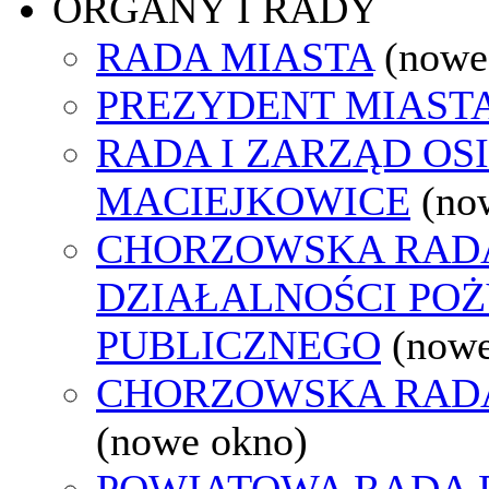
ORGANY I RADY
RADA MIASTA
(nowe
PREZYDENT MIAST
RADA I ZARZĄD OS
MACIEJKOWICE
(no
CHORZOWSKA RAD
DZIAŁALNOŚCI PO
PUBLICZNEGO
(nowe
CHORZOWSKA RAD
(nowe okno)
POWIATOWA RADA