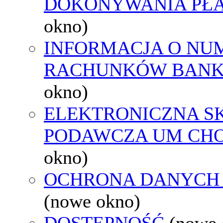
DOKONYWANIA PŁA
okno)
INFORMACJA O NU
RACHUNKÓW BAN
okno)
ELEKTRONICZNA S
PODAWCZA UM CH
okno)
OCHRONA DANYCH
(nowe okno)
DOSTĘPNOŚĆ
(nowe 