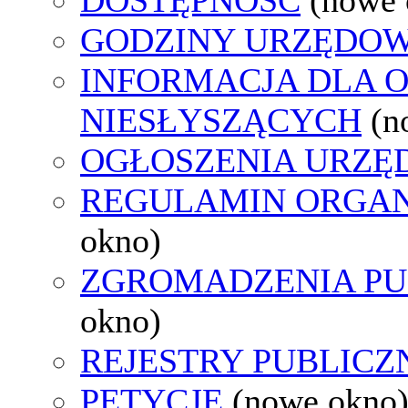
GODZINY URZĘDOW
INFORMACJA DLA 
NIESŁYSZĄCYCH
(n
OGŁOSZENIA URZ
REGULAMIN ORGAN
okno)
ZGROMADZENIA PU
okno)
REJESTRY PUBLICZ
PETYCJE
(nowe okno