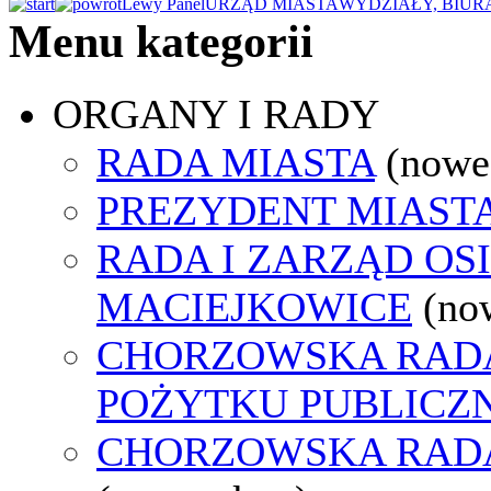
Lewy Panel
URZĄD MIASTA
WYDZIAŁY, BIUR
Menu kategorii
ORGANY I RADY
RADA MIASTA
(nowe
PREZYDENT MIAST
RADA I ZARZĄD OS
MACIEJKOWICE
(no
CHORZOWSKA RADA
POŻYTKU PUBLICZ
CHORZOWSKA RAD