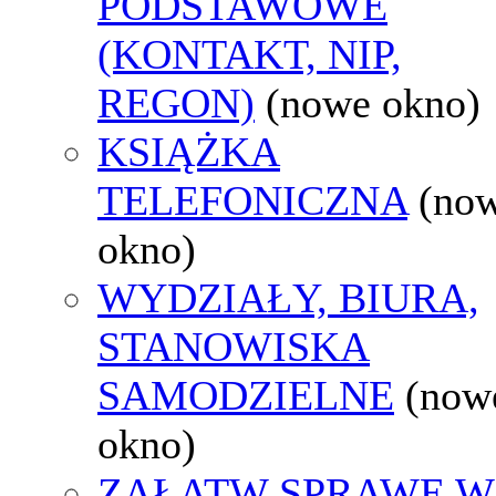
PODSTAWOWE
(KONTAKT, NIP,
REGON)
(nowe okno)
KSIĄŻKA
TELEFONICZNA
(no
okno)
WYDZIAŁY, BIURA,
STANOWISKA
SAMODZIELNE
(now
okno)
ZAŁATW SPRAWĘ W