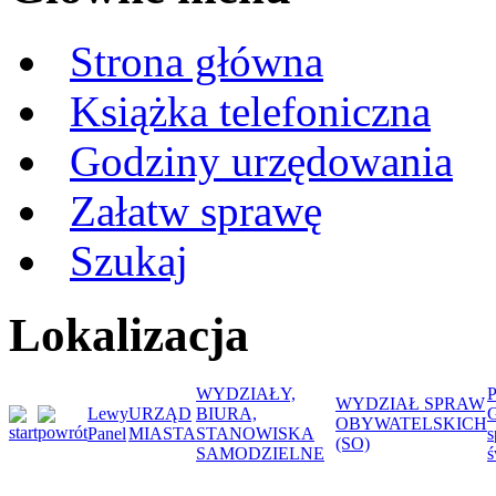
Strona główna
Książka telefoniczna
Godziny urzędowania
Załatw sprawę
Szukaj
Lokalizacja
WYDZIAŁY,
WYDZIAŁ SPRAW
Lewy
URZĄD
BIURA,
G
OBYWATELSKICH
Panel
MIASTA
STANOWISKA
s
(SO)
SAMODZIELNE
ś