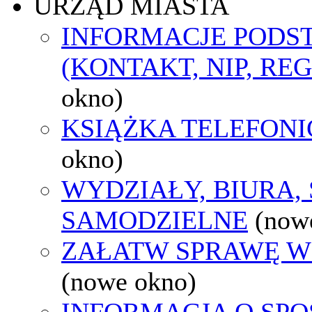
URZĄD MIASTA
INFORMACJE POD
(KONTAKT, NIP, RE
okno)
KSIĄŻKA TELEFON
okno)
WYDZIAŁY, BIURA,
SAMODZIELNE
(now
ZAŁATW SPRAWĘ W
(nowe okno)
INFORMACJA O SPO