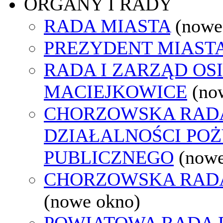
ORGANY I RADY
RADA MIASTA
(nowe
PREZYDENT MIAST
RADA I ZARZĄD OS
MACIEJKOWICE
(no
CHORZOWSKA RAD
DZIAŁALNOŚCI PO
PUBLICZNEGO
(nowe
CHORZOWSKA RAD
(nowe okno)
POWIATOWA RADA