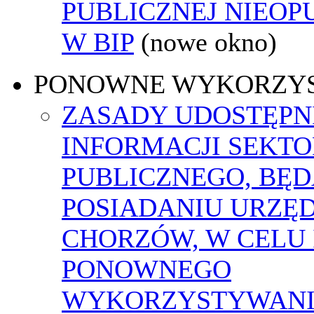
PUBLICZNEJ NIEO
W BIP
(nowe okno)
PONOWNE WYKORZY
ZASADY UDOSTĘPN
INFORMACJI SEKT
PUBLICZNEGO, BĘ
POSIADANIU URZĘ
CHORZÓW, W CELU 
PONOWNEGO
WYKORZYSTYWAN