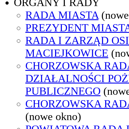
ORGANY I RADY
RADA MIASTA
(nowe
PREZYDENT MIAST
RADA I ZARZĄD OS
MACIEJKOWICE
(no
CHORZOWSKA RAD
DZIAŁALNOŚCI PO
PUBLICZNEGO
(nowe
CHORZOWSKA RAD
(nowe okno)
POWIATOWA RADA