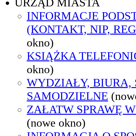
URZĄD MIASTA
INFORMACJE POD
(KONTAKT, NIP, RE
okno)
KSIĄŻKA TELEFON
okno)
WYDZIAŁY, BIURA,
SAMODZIELNE
(now
ZAŁATW SPRAWĘ W
(nowe okno)
INFORMACJA O SPO