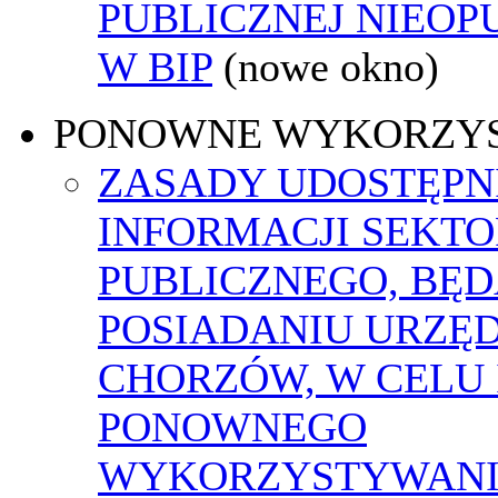
PUBLICZNEJ NIEO
W BIP
(nowe okno)
PONOWNE WYKORZY
ZASADY UDOSTĘPN
INFORMACJI SEKT
PUBLICZNEGO, BĘ
POSIADANIU URZĘ
CHORZÓW, W CELU 
PONOWNEGO
WYKORZYSTYWAN