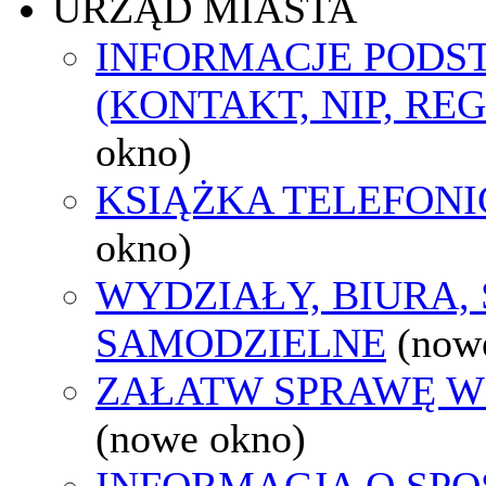
URZĄD MIASTA
INFORMACJE POD
(KONTAKT, NIP, RE
okno)
KSIĄŻKA TELEFON
okno)
WYDZIAŁY, BIURA,
SAMODZIELNE
(now
ZAŁATW SPRAWĘ W
(nowe okno)
INFORMACJA O SPO