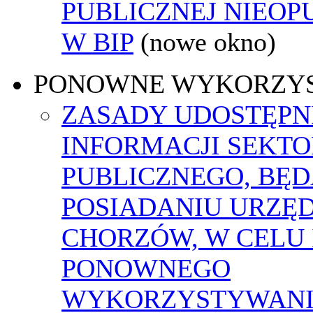
PUBLICZNEJ NIEO
W BIP
(nowe okno)
PONOWNE WYKORZY
ZASADY UDOSTĘPN
INFORMACJI SEKT
PUBLICZNEGO, BĘ
POSIADANIU URZĘ
CHORZÓW, W CELU 
PONOWNEGO
WYKORZYSTYWAN