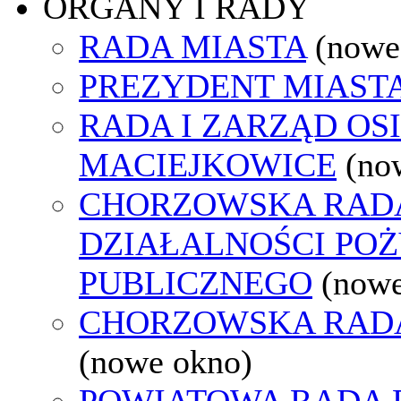
ORGANY I RADY
RADA MIASTA
(nowe
PREZYDENT MIAST
RADA I ZARZĄD OS
MACIEJKOWICE
(no
CHORZOWSKA RAD
DZIAŁALNOŚCI PO
PUBLICZNEGO
(nowe
CHORZOWSKA RAD
(nowe okno)
POWIATOWA RADA