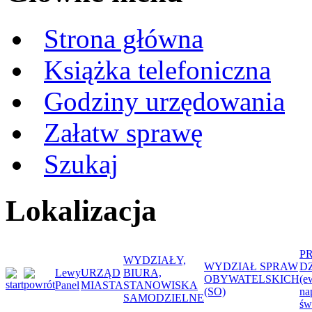
Strona główna
Książka telefoniczna
Godziny urzędowania
Załatw sprawę
Szukaj
Lokalizacja
P
WYDZIAŁY,
WYDZIAŁ SPRAW
D
Lewy
URZĄD
BIURA,
OBYWATELSKICH
(e
Panel
MIASTA
STANOWISKA
(SO)
na
SAMODZIELNE
św