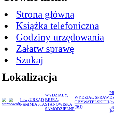
Strona główna
Książka telefoniczna
Godziny urzędowania
Załatw sprawę
Szukaj
Lokalizacja
P
WYDZIAŁY,
WYDZIAŁ SPRAW
D
Lewy
URZĄD
BIURA,
OBYWATELSKICH
(e
Panel
MIASTA
STANOWISKA
(SO)
na
SAMODZIELNE
św