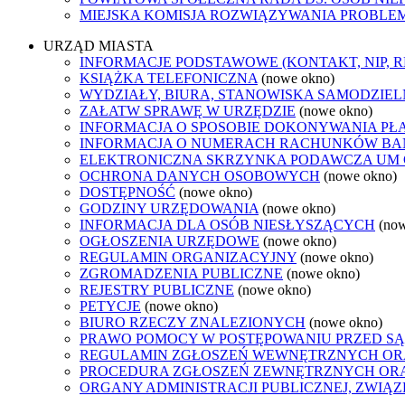
MIEJSKA KOMISJA ROZWIĄZYWANIA PROB
URZĄD MIASTA
INFORMACJE PODSTAWOWE (KONTAKT, NIP, 
KSIĄŻKA TELEFONICZNA
(nowe okno)
WYDZIAŁY, BIURA, STANOWISKA SAMODZIEL
ZAŁATW SPRAWĘ W URZĘDZIE
(nowe okno)
INFORMACJA O SPOSOBIE DOKONYWANIA PŁ
INFORMACJA O NUMERACH RACHUNKÓW B
ELEKTRONICZNA SKRZYNKA PODAWCZA UM
OCHRONA DANYCH OSOBOWYCH
(nowe okno)
DOSTĘPNOŚĆ
(nowe okno)
GODZINY URZĘDOWANIA
(nowe okno)
INFORMACJA DLA OSÓB NIESŁYSZĄCYCH
(no
OGŁOSZENIA URZĘDOWE
(nowe okno)
REGULAMIN ORGANIZACYJNY
(nowe okno)
ZGROMADZENIA PUBLICZNE
(nowe okno)
REJESTRY PUBLICZNE
(nowe okno)
PETYCJE
(nowe okno)
BIURO RZECZY ZNALEZIONYCH
(nowe okno)
PRAWO POMOCY W POSTĘPOWANIU PRZED SĄ
REGULAMIN ZGŁOSZEŃ WEWNĘTRZNYCH OR
PROCEDURA ZGŁOSZEŃ ZEWNĘTRZNYCH ORA
ORGANY ADMINISTRACJI PUBLICZNEJ, ZWIĄ