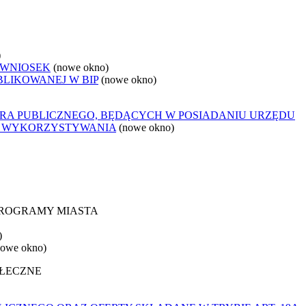
)
 WNIOSEK
(nowe okno)
BLIKOWANEJ W BIP
(nowe okno)
ORA PUBLICZNEGO, BĘDĄCYCH W POSIADANIU URZĘDU
O WYKORZYSTYWANIA
(nowe okno)
 PROGRAMY MIASTA
)
nowe okno)
OŁECZNE