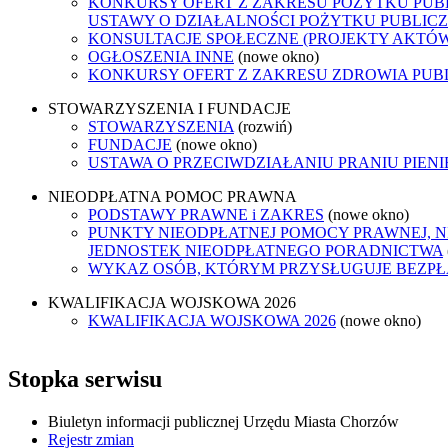
KONKURSY OFERT Z ZAKRESU POŻYTKU PUBL
USTAWY O DZIAŁALNOŚCI POŻYTKU PUBLICZ
KONSULTACJE SPOŁECZNE (PROJEKTY AKTÓ
OGŁOSZENIA INNE
(nowe okno)
KONKURSY OFERT Z ZAKRESU ZDROWIA PUB
STOWARZYSZENIA I FUNDACJE
STOWARZYSZENIA
(rozwiń)
FUNDACJE
(nowe okno)
USTAWA O PRZECIWDZIAŁANIU PRANIU PIEN
NIEODPŁATNA POMOC PRAWNA
PODSTAWY PRAWNE i ZAKRES
(nowe okno)
PUNKTY NIEODPŁATNEJ POMOCY PRAWNEJ, N
JEDNOSTEK NIEODPŁATNEGO PORADNICTWA
WYKAZ OSÓB, KTÓRYM PRZYSŁUGUJE BEZP
KWALIFIKACJA WOJSKOWA 2026
KWALIFIKACJA WOJSKOWA 2026
(nowe okno)
Stopka serwisu
Biuletyn informacji publicznej Urzędu Miasta Chorzów
Rejestr zmian