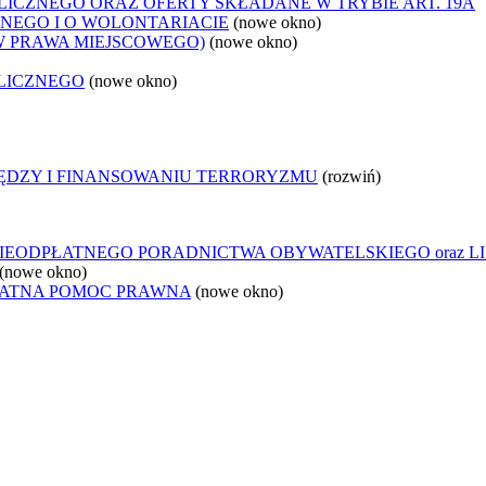
ICZNEGO ORAZ OFERTY SKŁADANE W TRYBIE ART. 19A
NEGO I O WOLONTARIACIE
(nowe okno)
W PRAWA MIEJSCOWEGO)
(nowe okno)
LICZNEGO
(nowe okno)
IĘDZY I FINANSOWANIU TERRORYZMU
(rozwiń)
IEODPŁATNEGO PORADNICTWA OBYWATELSKIEGO oraz L
(nowe okno)
ŁATNA POMOC PRAWNA
(nowe okno)