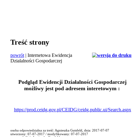
Treść strony
powrót
| Internetowa Ewidencja
Dzialalności Gospodarczej
Podgląd Ewidencji Działalności Gospodarczej
możliwy jest pod adresem interetowym :
https://prod.ceidg.gov.pl/CEIDG/ceidg.public.ui/Search.aspx
osoba odpowiedzialna za treść: Agnieszka Gutsfeld, dnia: 2017-07-07
utworzony: 07-07-2017 / modyfikowany: 07-07-2017