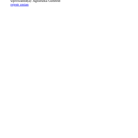
wprowadził(a): Agnieszka Gutsfeld
rejestr zmian