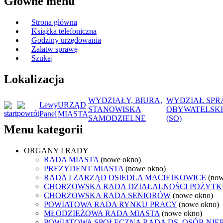
Główne menu
Strona główna
Książka telefoniczna
Godziny urzędowania
Załatw sprawę
Szukaj
Lokalizacja
WYDZIAŁY, BIURA,
WYDZIAŁ SP
Lewy
URZĄD
STANOWISKA
OBYWATELSK
Panel
MIASTA
SAMODZIELNE
(SO)
Menu kategorii
ORGANY I RADY
RADA MIASTA
(nowe okno)
PREZYDENT MIASTA
(nowe okno)
RADA I ZARZĄD OSIEDLA MACIEJKOWICE
(now
CHORZOWSKA RADA DZIAŁALNOŚCI POŻYTK
CHORZOWSKA RADA SENIORÓW
(nowe okno)
POWIATOWA RADA RYNKU PRACY
(nowe okno)
MŁODZIEŻOWA RADA MIASTA
(nowe okno)
POWIATOWA SPOŁECZNA RADA DS. OSÓB NI