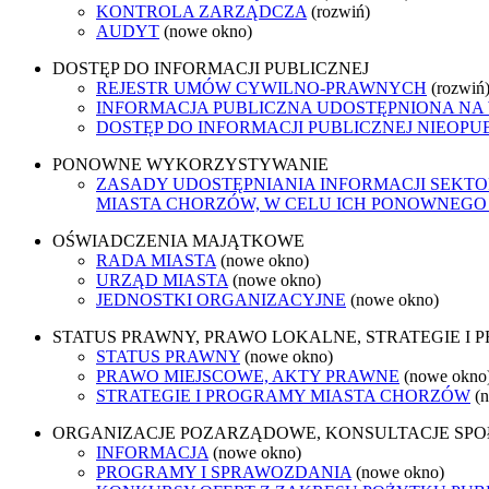
KONTROLA ZARZĄDCZA
(rozwiń)
AUDYT
(nowe okno)
DOSTĘP DO INFORMACJI PUBLICZNEJ
REJESTR UMÓW CYWILNO-PRAWNYCH
(rozwiń
INFORMACJA PUBLICZNA UDOSTĘPNIONA NA
DOSTĘP DO INFORMACJI PUBLICZNEJ NIEOPU
PONOWNE WYKORZYSTYWANIE
ZASADY UDOSTĘPNIANIA INFORMACJI SEKT
MIASTA CHORZÓW, W CELU ICH PONOWNEG
OŚWIADCZENIA MAJĄTKOWE
RADA MIASTA
(nowe okno)
URZĄD MIASTA
(nowe okno)
JEDNOSTKI ORGANIZACYJNE
(nowe okno)
STATUS PRAWNY, PRAWO LOKALNE, STRATEGIE I
STATUS PRAWNY
(nowe okno)
PRAWO MIEJSCOWE, AKTY PRAWNE
(nowe okno
STRATEGIE I PROGRAMY MIASTA CHORZÓW
(
ORGANIZACJE POZARZĄDOWE, KONSULTACJE SP
INFORMACJA
(nowe okno)
PROGRAMY I SPRAWOZDANIA
(nowe okno)