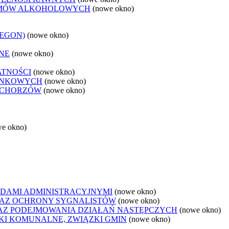
LEMÓW ALKOHOLOWYCH
(nowe okno)
REGON)
(nowe okno)
NE
(nowe okno)
ATNOŚCI
(nowe okno)
ANKOWYCH
(nowe okno)
 CHORZÓW
(nowe okno)
we okno)
DAMI ADMINISTRACYJNYMI
(nowe okno)
AZ OCHRONY SYGNALISTÓW
(nowe okno)
Z PODEJMOWANIA DZIAŁAŃ NASTĘPCZYCH
(nowe okno)
ZKI KOMUNALNE, ZWIĄZKI GMIN
(nowe okno)