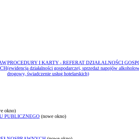
RAW
PROCEDURY I KARTY - REFERAT DZIAŁALNOŚCI GOS
ICH
(ewidencja działalności gospodarczej, sprzedaż napojów alkoholow
drogowy, świadczenie usług hotelarskich)
e okno)
U PUBLICZNEGO
(nowe okno)
EPEŁNOSPRAWNYCH
(nowe okno)