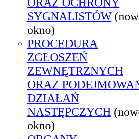
ORAZ OCHRONY
SYGNALISTÓW
(now
okno)
PROCEDURA
ZGŁOSZEŃ
ZEWNĘTRZNYCH
ORAZ PODEJMOWA
DZIAŁAŃ
NASTĘPCZYCH
(now
okno)
ORGANY