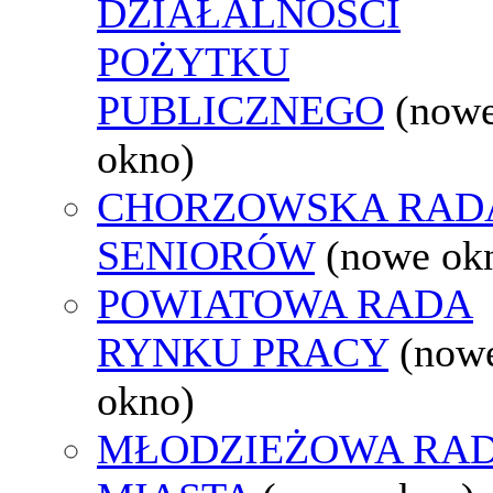
DZIAŁALNOŚCI
POŻYTKU
PUBLICZNEGO
(now
okno)
CHORZOWSKA RAD
SENIORÓW
(nowe ok
POWIATOWA RADA
RYNKU PRACY
(now
okno)
MŁODZIEŻOWA RA