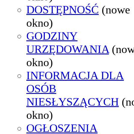
DOSTĘPNOŚĆ
(nowe
okno)
GODZINY
URZĘDOWANIA
(no
okno)
INFORMACJA DLA
OSÓB
NIESŁYSZĄCYCH
(n
okno)
OGŁOSZENIA