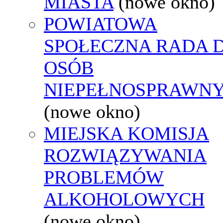
MIASTA
(nowe okno)
POWIATOWA
SPOŁECZNA RADA D
OSÓB
NIEPEŁNOSPRAWN
(nowe okno)
MIEJSKA KOMISJA
ROZWIĄZYWANIA
PROBLEMÓW
ALKOHOLOWYCH
(nowe okno)