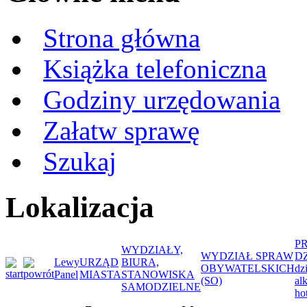
Strona główna
Książka telefoniczna
Godziny urzędowania
Załatw sprawę
Szukaj
Lokalizacja
P
WYDZIAŁY,
WYDZIAŁ SPRAW
DZ
Lewy
URZĄD
BIURA,
OBYWATELSKICH
dz
Panel
MIASTA
STANOWISKA
(SO)
al
SAMODZIELNE
ho