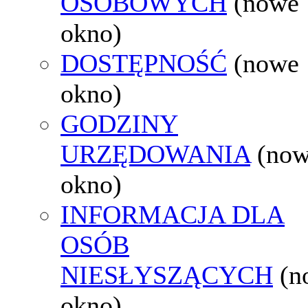
OSOBOWYCH
(nowe
okno)
DOSTĘPNOŚĆ
(nowe
okno)
GODZINY
URZĘDOWANIA
(no
okno)
INFORMACJA DLA
OSÓB
NIESŁYSZĄCYCH
(n
okno)