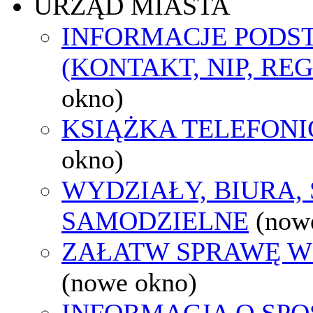
URZĄD MIASTA
INFORMACJE POD
(KONTAKT, NIP, RE
okno)
KSIĄŻKA TELEFON
okno)
WYDZIAŁY, BIURA,
SAMODZIELNE
(now
ZAŁATW SPRAWĘ W
(nowe okno)
INFORMACJA O SPO