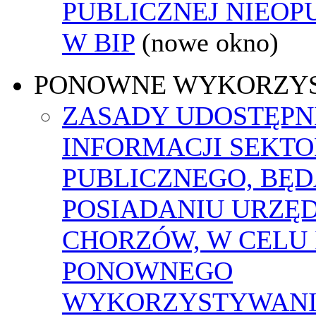
PUBLICZNEJ NIEO
W BIP
(nowe okno)
PONOWNE WYKORZY
ZASADY UDOSTĘPN
INFORMACJI SEKT
PUBLICZNEGO, BĘ
POSIADANIU URZĘ
CHORZÓW, W CELU 
PONOWNEGO
WYKORZYSTYWAN