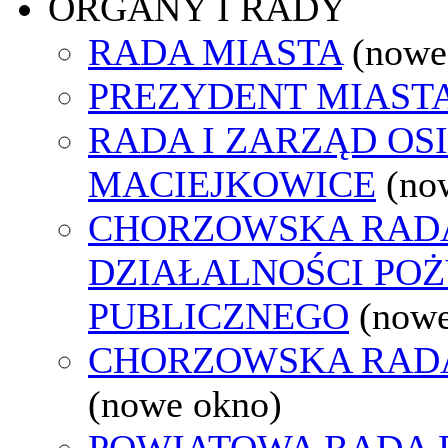
ORGANY I RADY
RADA MIASTA
(nowe
PREZYDENT MIAST
RADA I ZARZĄD OS
MACIEJKOWICE
(no
CHORZOWSKA RAD
DZIAŁALNOŚCI PO
PUBLICZNEGO
(nowe
CHORZOWSKA RAD
(nowe okno)
POWIATOWA RADA