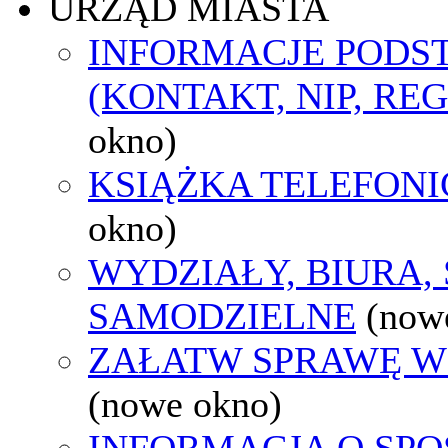
URZĄD MIASTA
INFORMACJE POD
(KONTAKT, NIP, RE
okno)
KSIĄŻKA TELEFON
okno)
WYDZIAŁY, BIURA,
SAMODZIELNE
(now
ZAŁATW SPRAWĘ W
(nowe okno)
INFORMACJA O SPO