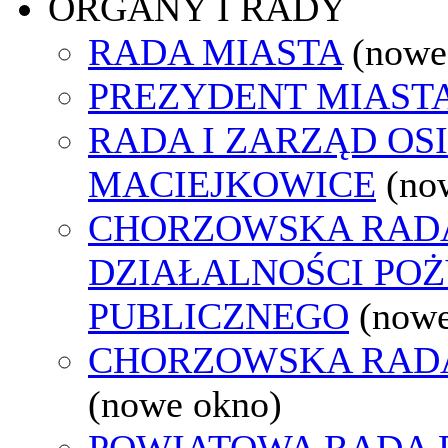
ORGANY I RADY
RADA MIASTA
(nowe
PREZYDENT MIAST
RADA I ZARZĄD OS
MACIEJKOWICE
(no
CHORZOWSKA RAD
DZIAŁALNOŚCI PO
PUBLICZNEGO
(nowe
CHORZOWSKA RAD
(nowe okno)
POWIATOWA RADA