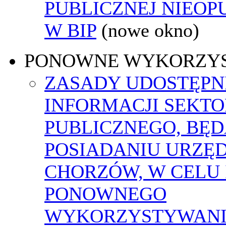
PUBLICZNEJ NIEO
W BIP
(nowe okno)
PONOWNE WYKORZY
ZASADY UDOSTĘPN
INFORMACJI SEKT
PUBLICZNEGO, BĘ
POSIADANIU URZĘ
CHORZÓW, W CELU 
PONOWNEGO
WYKORZYSTYWAN