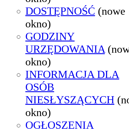
DOSTĘPNOŚĆ
(nowe
okno)
GODZINY
URZĘDOWANIA
(no
okno)
INFORMACJA DLA
OSÓB
NIESŁYSZĄCYCH
(n
okno)
OGŁOSZENIA