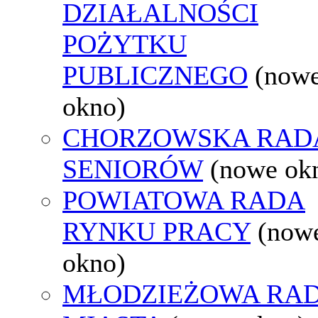
DZIAŁALNOŚCI
POŻYTKU
PUBLICZNEGO
(now
okno)
CHORZOWSKA RAD
SENIORÓW
(nowe ok
POWIATOWA RADA
RYNKU PRACY
(now
okno)
MŁODZIEŻOWA RA