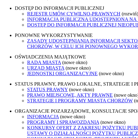
DOSTĘP DO INFORMACJI PUBLICZNEJ
REJESTR UMÓW CYWILNO-PRAWNYCH
(rozwiń
INFORMACJA PUBLICZNA UDOSTĘPNIONA NA
DOSTĘP DO INFORMACJI PUBLICZNEJ NIEOPU
PONOWNE WYKORZYSTYWANIE
ZASADY UDOSTĘPNIANIA INFORMACJI SEKT
CHORZÓW, W CELU ICH PONOWNEGO WYKO
OŚWIADCZENIA MAJĄTKOWE
RADA MIASTA
(nowe okno)
URZĄD MIASTA
(nowe okno)
JEDNOSTKI ORGANIZACYJNE
(nowe okno)
STATUS PRAWNY, PRAWO LOKALNE, STRATEGIE I
STATUS PRAWNY
(nowe okno)
PRAWO MIEJSCOWE, AKTY PRAWNE
(nowe okno
STRATEGIE I PROGRAMY MIASTA CHORZÓW
(
ORGANIZACJE POZARZĄDOWE, KONSULTACJE SP
INFORMACJA
(nowe okno)
PROGRAMY I SPRAWOZDANIA
(nowe okno)
KONKURSY OFERT Z ZAKRESU POŻYTKU PUBL
USTAWY O DZIAŁALNOŚCI POŻYTKU PUBLICZ