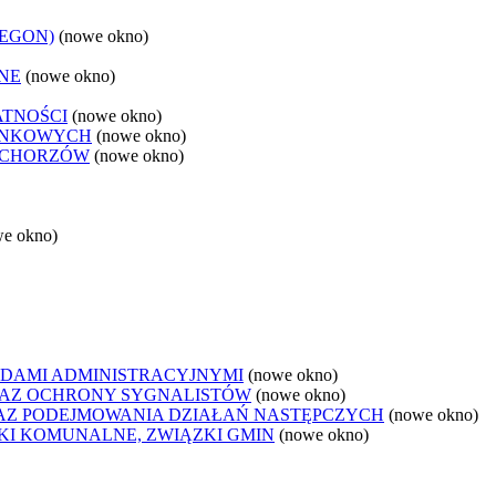
REGON)
(nowe okno)
NE
(nowe okno)
ATNOŚCI
(nowe okno)
ANKOWYCH
(nowe okno)
 CHORZÓW
(nowe okno)
we okno)
DAMI ADMINISTRACYJNYMI
(nowe okno)
AZ OCHRONY SYGNALISTÓW
(nowe okno)
Z PODEJMOWANIA DZIAŁAŃ NASTĘPCZYCH
(nowe okno)
ZKI KOMUNALNE, ZWIĄZKI GMIN
(nowe okno)