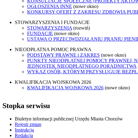
KONSULTACJE SPOŁECZNE (PROJEKTY AKTÓ
OGŁOSZENIA INNE
(nowe okno)
KONKURSY OFERT Z ZAKRESU ZDROWIA PUB
STOWARZYSZENIA I FUNDACJE
STOWARZYSZENIA
(rozwiń)
FUNDACJE
(nowe okno)
USTAWA O PRZECIWDZIAŁANIU PRANIU PIEN
NIEODPŁATNA POMOC PRAWNA
PODSTAWY PRAWNE i ZAKRES
(nowe okno)
PUNKTY NIEODPŁATNEJ POMOCY PRAWNEJ, N
JEDNOSTEK NIEODPŁATNEGO PORADNICTWA
WYKAZ OSÓB, KTÓRYM PRZYSŁUGUJE BEZP
KWALIFIKACJA WOJSKOWA 2026
KWALIFIKACJA WOJSKOWA 2026
(nowe okno)
Stopka serwisu
Biuletyn informacji publicznej Urzędu Miasta Chorzów
Rejestr zmian
Instrukcja
Redakcja