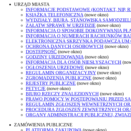
URZĄD MIASTA
INFORMACJE PODSTAWOWE (KONTAKT, NIP, 
KSIĄŻKA TELEFONICZNA
(nowe okno)
WYDZIAŁY, BIURA, STANOWISKA SAMODZIEL
ZAŁATW SPRAWĘ W URZĘDZIE
(nowe okno)
INFORMACJA O SPOSOBIE DOKONYWANIA PŁ
INFORMACJA O NUMERACH RACHUNKÓW B
ELEKTRONICZNA SKRZYNKA PODAWCZA UM
OCHRONA DANYCH OSOBOWYCH
(nowe okno)
DOSTĘPNOŚĆ
(nowe okno)
GODZINY URZĘDOWANIA
(nowe okno)
INFORMACJA DLA OSÓB NIESŁYSZĄCYCH
(no
OGŁOSZENIA URZĘDOWE
(nowe okno)
REGULAMIN ORGANIZACYJNY
(nowe okno)
ZGROMADZENIA PUBLICZNE
(nowe okno)
REJESTRY PUBLICZNE
(nowe okno)
PETYCJE
(nowe okno)
BIURO RZECZY ZNALEZIONYCH
(nowe okno)
PRAWO POMOCY W POSTĘPOWANIU PRZED SĄ
REGULAMIN ZGŁOSZEŃ WEWNĘTRZNYCH OR
PROCEDURA ZGŁOSZEŃ ZEWNĘTRZNYCH ORA
ORGANY ADMINISTRACJI PUBLICZNEJ, ZWIĄ
ZAMÓWIENIA PUBLICZNE
PLATFORMA ZAKUPOWA
(nowe okno)