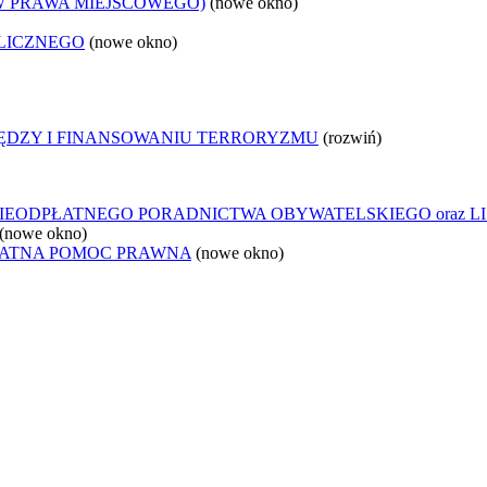
W PRAWA MIEJSCOWEGO)
(nowe okno)
LICZNEGO
(nowe okno)
IĘDZY I FINANSOWANIU TERRORYZMU
(rozwiń)
IEODPŁATNEGO PORADNICTWA OBYWATELSKIEGO oraz L
(nowe okno)
ŁATNA POMOC PRAWNA
(nowe okno)