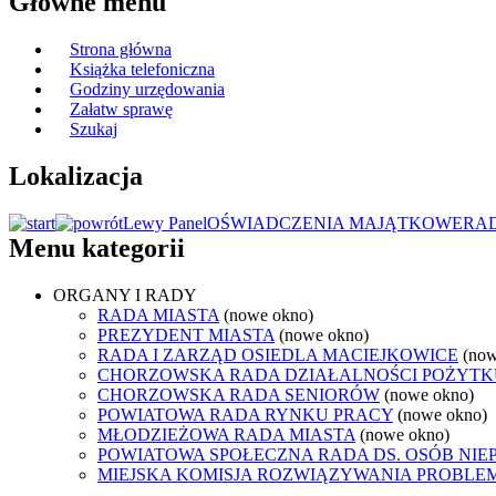
Główne menu
Strona główna
Książka telefoniczna
Godziny urzędowania
Załatw sprawę
Szukaj
Lokalizacja
Lewy Panel
OŚWIADCZENIA MAJĄTKOWE
RA
Menu kategorii
ORGANY I RADY
RADA MIASTA
(nowe okno)
PREZYDENT MIASTA
(nowe okno)
RADA I ZARZĄD OSIEDLA MACIEJKOWICE
(now
CHORZOWSKA RADA DZIAŁALNOŚCI POŻYTK
CHORZOWSKA RADA SENIORÓW
(nowe okno)
POWIATOWA RADA RYNKU PRACY
(nowe okno)
MŁODZIEŻOWA RADA MIASTA
(nowe okno)
POWIATOWA SPOŁECZNA RADA DS. OSÓB NI
MIEJSKA KOMISJA ROZWIĄZYWANIA PROB