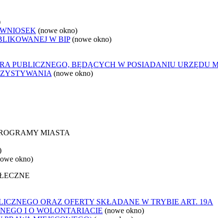
)
 WNIOSEK
(nowe okno)
BLIKOWANEJ W BIP
(nowe okno)
ORA PUBLICZNEGO, BĘDĄCYCH W POSIADANIU URZĘDU 
RZYSTYWANIA
(nowe okno)
 PROGRAMY MIASTA
)
nowe okno)
OŁECZNE
ICZNEGO ORAZ OFERTY SKŁADANE W TRYBIE ART. 19A
NEGO I O WOLONTARIACIE
(nowe okno)