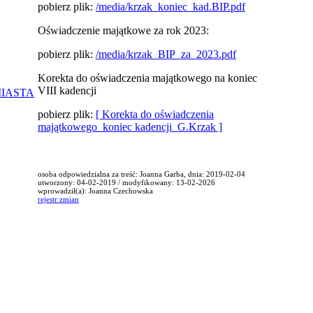
pobierz plik:
/media/krzak_koniec_kad.BIP.pdf
Oświadczenie majątkowe za rok 2023:
pobierz plik:
/media/krzak_BIP_za_2023.pdf
Korekta do oświadczenia majątkowego na koniec
VIII kadencji
MIASTA
pobierz plik:
[ Korekta do oświadczenia
majątkowego_koniec kadencji_G.Krzak ]
osoba odpowiedzialna za treść: Joanna Garba, dnia: 2019-02-04
utworzony: 04-02-2019 / modyfikowany: 13-02-2026
wprowadził(a): Joanna Czechowska
rejestr zmian