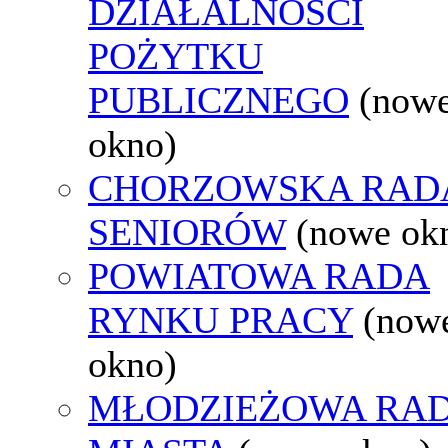
DZIAŁALNOŚCI
POŻYTKU
PUBLICZNEGO
(now
okno)
CHORZOWSKA RAD
SENIORÓW
(nowe ok
POWIATOWA RADA
RYNKU PRACY
(now
okno)
MŁODZIEŻOWA RA