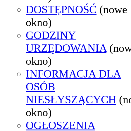
DOSTĘPNOŚĆ
(nowe
okno)
GODZINY
URZĘDOWANIA
(no
okno)
INFORMACJA DLA
OSÓB
NIESŁYSZĄCYCH
(n
okno)
OGŁOSZENIA