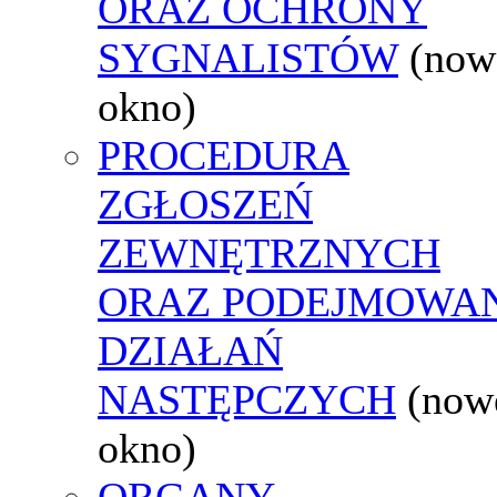
ORAZ OCHRONY
SYGNALISTÓW
(now
okno)
PROCEDURA
ZGŁOSZEŃ
ZEWNĘTRZNYCH
ORAZ PODEJMOWA
DZIAŁAŃ
NASTĘPCZYCH
(now
okno)
ORGANY