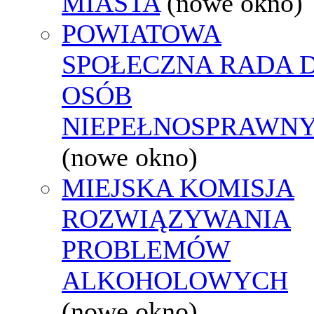
MIASTA
(nowe okno)
POWIATOWA
SPOŁECZNA RADA D
OSÓB
NIEPEŁNOSPRAWN
(nowe okno)
MIEJSKA KOMISJA
ROZWIĄZYWANIA
PROBLEMÓW
ALKOHOLOWYCH
(nowe okno)