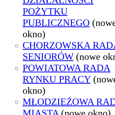
POŻYTKU
PUBLICZNEGO
(now
okno)
CHORZOWSKA RAD
SENIORÓW
(nowe ok
POWIATOWA RADA
RYNKU PRACY
(now
okno)
MŁODZIEŻOWA RA
MIASTA
(nowe okno)