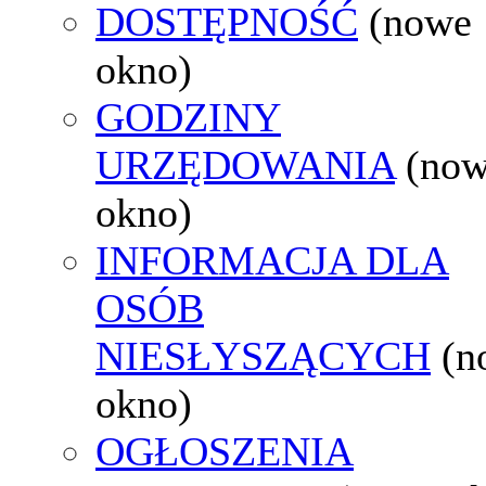
DOSTĘPNOŚĆ
(nowe
okno)
GODZINY
URZĘDOWANIA
(no
okno)
INFORMACJA DLA
OSÓB
NIESŁYSZĄCYCH
(n
okno)
OGŁOSZENIA