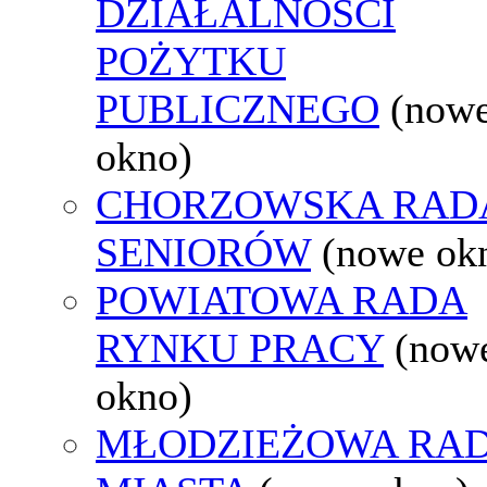
DZIAŁALNOŚCI
POŻYTKU
PUBLICZNEGO
(now
okno)
CHORZOWSKA RAD
SENIORÓW
(nowe ok
POWIATOWA RADA
RYNKU PRACY
(now
okno)
MŁODZIEŻOWA RA