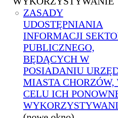
WYKORZYSTYWANIE
ZASADY
UDOSTĘPNIANIA
INFORMACJI SEKT
PUBLICZNEGO,
BĘDĄCYCH W
POSIADANIU URZĘ
MIASTA CHORZÓW,
CELU ICH PONOWN
WYKORZYSTYWAN
(nowe okno)