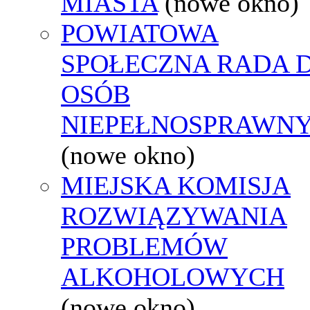
MIASTA
(nowe okno)
POWIATOWA
SPOŁECZNA RADA D
OSÓB
NIEPEŁNOSPRAWN
(nowe okno)
MIEJSKA KOMISJA
ROZWIĄZYWANIA
PROBLEMÓW
ALKOHOLOWYCH
(nowe okno)