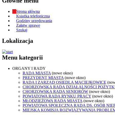
Główne menu
Strona główna
Książka telefoniczna
Godziny urzędowania
Załatw sprawę
Szukaj
Lokalizacja
Menu kategorii
ORGANY I RADY
RADA MIASTA
(nowe okno)
PREZYDENT MIASTA
(nowe okno)
RADA I ZARZĄD OSIEDLA MACIEJKOWICE
(now
CHORZOWSKA RADA DZIAŁALNOŚCI POŻYTK
CHORZOWSKA RADA SENIORÓW
(nowe okno)
POWIATOWA RADA RYNKU PRACY
(nowe okno)
MŁODZIEŻOWA RADA MIASTA
(nowe okno)
POWIATOWA SPOŁECZNA RADA DS. OSÓB NI
MIEJSKA KOMISJA ROZWIĄZYWANIA PROB