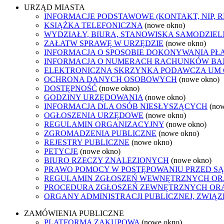
URZĄD MIASTA
INFORMACJE PODSTAWOWE (KONTAKT, NIP, 
KSIĄŻKA TELEFONICZNA
(nowe okno)
WYDZIAŁY, BIURA, STANOWISKA SAMODZIEL
ZAŁATW SPRAWĘ W URZĘDZIE
(nowe okno)
INFORMACJA O SPOSOBIE DOKONYWANIA PŁ
INFORMACJA O NUMERACH RACHUNKÓW B
ELEKTRONICZNA SKRZYNKA PODAWCZA UM
OCHRONA DANYCH OSOBOWYCH
(nowe okno)
DOSTĘPNOŚĆ
(nowe okno)
GODZINY URZĘDOWANIA
(nowe okno)
INFORMACJA DLA OSÓB NIESŁYSZĄCYCH
(no
OGŁOSZENIA URZĘDOWE
(nowe okno)
REGULAMIN ORGANIZACYJNY
(nowe okno)
ZGROMADZENIA PUBLICZNE
(nowe okno)
REJESTRY PUBLICZNE
(nowe okno)
PETYCJE
(nowe okno)
BIURO RZECZY ZNALEZIONYCH
(nowe okno)
PRAWO POMOCY W POSTĘPOWANIU PRZED SĄ
REGULAMIN ZGŁOSZEŃ WEWNĘTRZNYCH OR
PROCEDURA ZGŁOSZEŃ ZEWNĘTRZNYCH ORA
ORGANY ADMINISTRACJI PUBLICZNEJ, ZWIĄ
ZAMÓWIENIA PUBLICZNE
PLATFORMA ZAKUPOWA
(nowe okno)