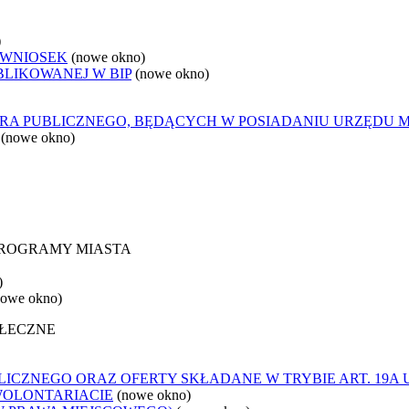
)
 WNIOSEK
(nowe okno)
BLIKOWANEJ W BIP
(nowe okno)
ORA PUBLICZNEGO, BĘDĄCYCH W POSIADANIU URZĘDU 
(nowe okno)
 PROGRAMY MIASTA
)
nowe okno)
OŁECZNE
ICZNEGO ORAZ OFERTY SKŁADANE W TRYBIE ART. 19A 
WOLONTARIACIE
(nowe okno)