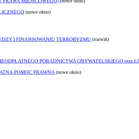
W PRAWA MIEJSCOWEGO)
(nowe okno)
LICZNEGO
(nowe okno)
IĘDZY I FINANSOWANIU TERRORYZMU
(rozwiń)
IEODPŁATNEGO PORADNICTWA OBYWATELSKIEGO oraz LI
ŁATNA POMOC PRAWNA
(nowe okno)