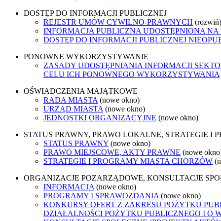
DOSTĘP DO INFORMACJI PUBLICZNEJ
REJESTR UMÓW CYWILNO-PRAWNYCH
(rozwiń
INFORMACJA PUBLICZNA UDOSTĘPNIONA NA
DOSTĘP DO INFORMACJI PUBLICZNEJ NIEOPU
PONOWNE WYKORZYSTYWANIE
ZASADY UDOSTĘPNIANIA INFORMACJI SEKT
CELU ICH PONOWNEGO WYKORZYSTYWANIA
OŚWIADCZENIA MAJĄTKOWE
RADA MIASTA
(nowe okno)
URZĄD MIASTA
(nowe okno)
JEDNOSTKI ORGANIZACYJNE
(nowe okno)
STATUS PRAWNY, PRAWO LOKALNE, STRATEGIE I
STATUS PRAWNY
(nowe okno)
PRAWO MIEJSCOWE, AKTY PRAWNE
(nowe okno
STRATEGIE I PROGRAMY MIASTA CHORZÓW
(
ORGANIZACJE POZARZĄDOWE, KONSULTACJE SP
INFORMACJA
(nowe okno)
PROGRAMY I SPRAWOZDANIA
(nowe okno)
KONKURSY OFERT Z ZAKRESU POŻYTKU PUBL
DZIAŁALNOŚCI POŻYTKU PUBLICZNEGO I O 