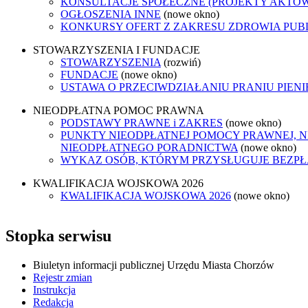
KONSULTACJE SPOŁECZNE (PROJEKTY AKTÓ
OGŁOSZENIA INNE
(nowe okno)
KONKURSY OFERT Z ZAKRESU ZDROWIA PUB
STOWARZYSZENIA I FUNDACJE
STOWARZYSZENIA
(rozwiń)
FUNDACJE
(nowe okno)
USTAWA O PRZECIWDZIAŁANIU PRANIU PIEN
NIEODPŁATNA POMOC PRAWNA
PODSTAWY PRAWNE i ZAKRES
(nowe okno)
PUNKTY NIEODPŁATNEJ POMOCY PRAWNEJ, N
NIEODPŁATNEGO PORADNICTWA
(nowe okno)
WYKAZ OSÓB, KTÓRYM PRZYSŁUGUJE BEZP
KWALIFIKACJA WOJSKOWA 2026
KWALIFIKACJA WOJSKOWA 2026
(nowe okno)
Stopka serwisu
Biuletyn informacji publicznej Urzędu Miasta Chorzów
Rejestr zmian
Instrukcja
Redakcja