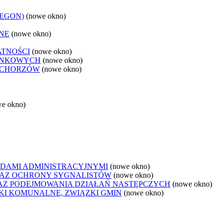
REGON)
(nowe okno)
NE
(nowe okno)
ATNOŚCI
(nowe okno)
ANKOWYCH
(nowe okno)
 CHORZÓW
(nowe okno)
we okno)
DAMI ADMINISTRACYJNYMI
(nowe okno)
AZ OCHRONY SYGNALISTÓW
(nowe okno)
Z PODEJMOWANIA DZIAŁAŃ NASTĘPCZYCH
(nowe okno)
ZKI KOMUNALNE, ZWIĄZKI GMIN
(nowe okno)