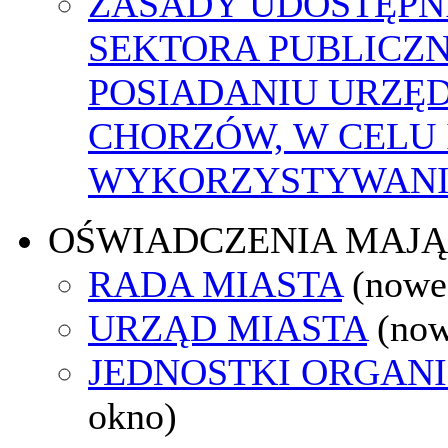
ZASADY UDOSTĘPN
SEKTORA PUBLICZ
POSIADANIU URZĘ
CHORZÓW, W CELU
WYKORZYSTYWAN
OŚWIADCZENIA MAJ
RADA MIASTA
(nowe
URZĄD MIASTA
(now
JEDNOSTKI ORGAN
okno)