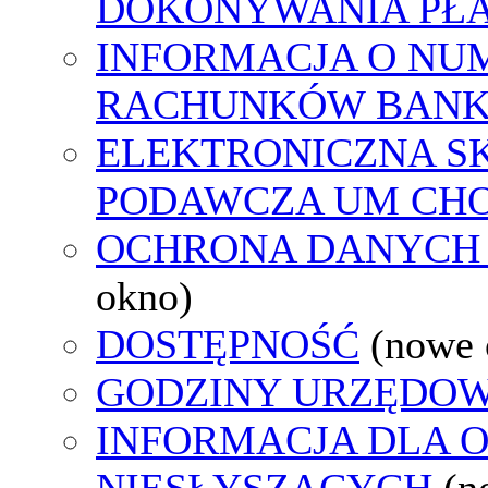
DOKONYWANIA PŁA
INFORMACJA O NU
RACHUNKÓW BAN
ELEKTRONICZNA S
PODAWCZA UM CH
OCHRONA DANYCH
okno)
DOSTĘPNOŚĆ
(nowe 
GODZINY URZĘDOW
INFORMACJA DLA 
NIESŁYSZĄCYCH
(n