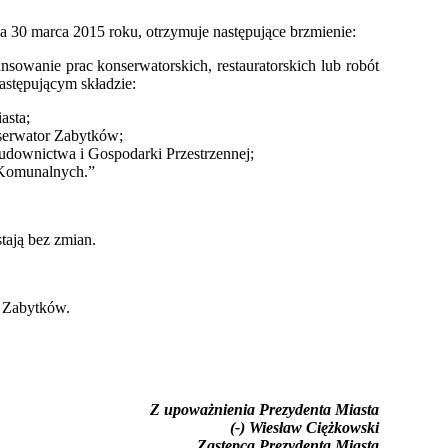
 30 marca 2015 roku, otrzymuje następujące brzmienie:
ansowanie prac konserwatorskich, restauratorskich lub robót
stępującym składzie:
asta;
serwator Zabytków;
udownictwa i Gospodarki Przestrzennej;
i Komunalnych.”
tają bez zmian.
 Zabytków.
Z upoważnienia Prezydenta Miasta
(-) Wiesław Ciężkowski
Zastępca Prezydenta Miasta