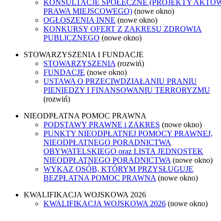
KONSULTACJE SPOŁECZNE (PROJEKTY AKTÓ
PRAWA MIEJSCOWEGO)
(nowe okno)
OGŁOSZENIA INNE
(nowe okno)
KONKURSY OFERT Z ZAKRESU ZDROWIA
PUBLICZNEGO
(nowe okno)
STOWARZYSZENIA I FUNDACJE
STOWARZYSZENIA
(rozwiń)
FUNDACJE
(nowe okno)
USTAWA O PRZECIWDZIAŁANIU PRANIU
PIENIĘDZY I FINANSOWANIU TERRORYZMU
(rozwiń)
NIEODPŁATNA POMOC PRAWNA
PODSTAWY PRAWNE i ZAKRES
(nowe okno)
PUNKTY NIEODPŁATNEJ POMOCY PRAWNEJ,
NIEODPŁATNEGO PORADNICTWA
OBYWATELSKIEGO oraz LISTA JEDNOSTEK
NIEODPŁATNEGO PORADNICTWA
(nowe okno)
WYKAZ OSÓB, KTÓRYM PRZYSŁUGUJE
BEZPŁATNA POMOC PRAWNA
(nowe okno)
KWALIFIKACJA WOJSKOWA 2026
KWALIFIKACJA WOJSKOWA 2026
(nowe okno)