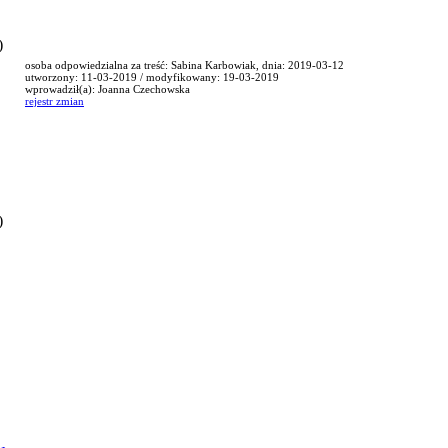
)
osoba odpowiedzialna za treść: Sabina Karbowiak, dnia: 2019-03-12
utworzony: 11-03-2019 / modyfikowany: 19-03-2019
wprowadził(a): Joanna Czechowska
rejestr zmian
)