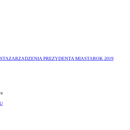
STA
ZARZĄDZENIA PREZYDENTA MIASTA
ROK 2019
we
U