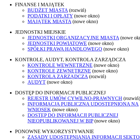
FINANSE I MAJĄTEK
BUDŻET MIASTA
(rozwiń)
PODATKI I OPŁATY
(nowe okno)
MAJĄTEK MIASTA
(nowe okno)
JEDNOSTKI MIEJSKIE
JEDNOSTKI ORGANIZACYJNE MIASTA
(nowe ok
JEDNOSTKI POWIATOWE
(nowe okno)
SPÓŁKI PRAWA HANDLOWEGO
(nowe okno)
KONTROLE, AUDYT, KONTROLA ZARZĄDCZA
KONTROLE WEWNĘTRZNE
(nowe okno)
KONTROLE ZEWNĘTRZNE
(nowe okno)
KONTROLA ZARZĄDCZA
(rozwiń)
AUDYT
(nowe okno)
DOSTĘP DO INFORMACJI PUBLICZNEJ
REJESTR UMÓW CYWILNO-PRAWNYCH
(rozwiń
INFORMACJA PUBLICZNA UDOSTĘPNIONA NA
WNIOSEK
(nowe okno)
DOSTĘP DO INFORMACJI PUBLICZNEJ
NIEOPUBLIKOWANEJ W BIP
(nowe okno)
PONOWNE WYKORZYSTYWANIE
ZASADY UDOSTĘPNIANIA INFORMACJI SEKT