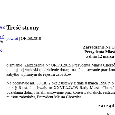
Treść strony
AZ
AZ
powrót
| OR.68.2019
we
Zarządzenie Nr OR
KI
Prezydenta Mias
z dnia 12 marca
o zmianie Zarządzenia Nr OR.73.2015 Prezydenta Miasta Chorzó
opiniującej wnioski o udzielenie dotacji na sfinansowanie prac ko
zabytku wpisanym do rejestru zabytków
Na podstawie art. 30 ust. 2 pkt 2 ustawy z dnia 8 marca 1990 r. o
oraz § 6 ust. 2 uchwały nr XXVII/474/08 Rady Miasta Chorzów
udzielania dotacji na sfinansowanie prac konserwatorskich, resta
rejestru zabytków, Prezydent Miasta Chorzów
z a r z ą d 
§ 1