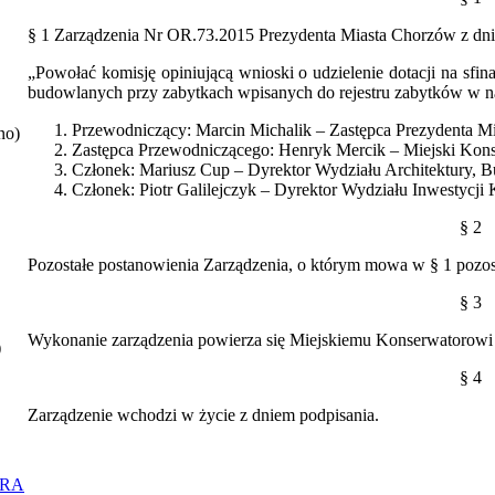
§ 1 Zarządzenia Nr OR.73.2015 Prezydenta Miasta Chorzów z dnia
„Powołać komisję opiniującą wnioski o udzielenie dotacji na sfin
budowlanych przy zabytkach wpisanych do rejestru zabytków w na
Przewodniczący: Marcin Michalik – Zastępca Prezydenta Mi
no)
Zastępca Przewodniczącego: Henryk Mercik – Miejski Kon
Członek: Mariusz Cup – Dyrektor Wydziału Architektury, B
Członek: Piotr Galilejczyk – Dyrektor Wydziału Inwestycj
§ 2
Pozostałe postanowienia Zarządzenia, o którym mowa w § 1 pozos
§ 3
Wykonanie zarządzenia powierza się Miejskiemu Konserwatorowi
)
§ 4
Zarządzenie wchodzi w życie z dniem podpisania.
ORA