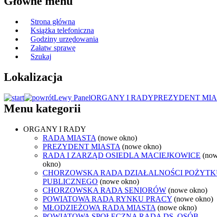
Główne menu
Strona główna
Książka telefoniczna
Godziny urzędowania
Załatw sprawę
Szukaj
Lokalizacja
Lewy Panel
ORGANY I RADY
PREZYDENT MIA
Menu kategorii
ORGANY I RADY
RADA MIASTA
(nowe okno)
PREZYDENT MIASTA
(nowe okno)
RADA I ZARZĄD OSIEDLA MACIEJKOWICE
(no
okno)
CHORZOWSKA RADA DZIAŁALNOŚCI POŻYTK
PUBLICZNEGO
(nowe okno)
CHORZOWSKA RADA SENIORÓW
(nowe okno)
POWIATOWA RADA RYNKU PRACY
(nowe okno)
MŁODZIEŻOWA RADA MIASTA
(nowe okno)
POWIATOWA SPOŁECZNA RADA DS. OSÓB