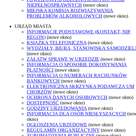
NIEPEŁNOSPRAWNYCH
(nowe okno)
MIEJSKA KOMISJA ROZWIĄZYWANIA
PROBLEMÓW ALKOHOLOWYCH
(nowe okno)
URZĄD MIASTA
INFORMACJE PODSTAWOWE (KONTAKT, NIP,
REGON)
(nowe okno)
KSIĄŻKA TELEFONICZNA
(nowe okno)
WYDZIAŁY, BIURA, STANOWISKA SAMODZIEL
(nowe okno)
ZAŁATW SPRAWĘ W URZĘDZIE
(nowe okno)
INFORMACJA O SPOSOBIE DOKONYWANIA
PŁATNOŚCI
(nowe okno)
INFORMACJA O NUMERACH RACHUNKÓW
BANKOWYCH
(nowe okno)
ELEKTRONICZNA SKRZYNKA PODAWCZA UM
CHORZÓW
(nowe okno)
OCHRONA DANYCH OSOBOWYCH
(nowe okno)
DOSTĘPNOŚĆ
(nowe okno)
GODZINY URZĘDOWANIA
(nowe okno)
INFORMACJA DLA OSÓB NIESŁYSZĄCYCH
(no
okno)
OGŁOSZENIA URZĘDOWE
(nowe okno)
REGULAMIN ORGANIZACYJNY
(nowe okno)
ZGROMADZENIA PUBLICZNE
(nowe okno)