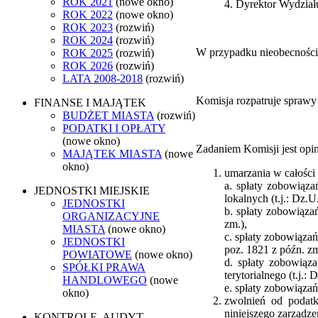
ROK 2021
(nowe okno)
4. Dyrektor Wydział
ROK 2022
(nowe okno)
ROK 2023
(rozwiń)
ROK 2024
(rozwiń)
W przypadku nieobecności 
ROK 2025
(rozwiń)
ROK 2026
(rozwiń)
LATA 2008-2018
(rozwiń)
Komisja rozpatruje sprawy
FINANSE I MAJĄTEK
BUDŻET MIASTA
(rozwiń)
PODATKI I OPŁATY
(nowe okno)
Zadaniem Komisji jest op
MAJĄTEK MIASTA
(nowe
okno)
umarzania w całości 
a. spłaty zobowiąza
JEDNOSTKI MIEJSKIE
lokalnych (t.j.: Dz.U
JEDNOSTKI
b. spłaty zobowiąza
ORGANIZACYJNE
zm.),
MIASTA
(nowe okno)
c. spłaty zobowiązań
JEDNOSTKI
poz. 1821 z późn. zm
POWIATOWE
(nowe okno)
d. spłaty zobowiąz
SPÓŁKI PRAWA
terytorialnego (t.j.:
HANDLOWEGO
(nowe
e. spłaty zobowiązań
okno)
zwolnień od podat
niniejszego zarządze
KONTROLE, AUDYT,