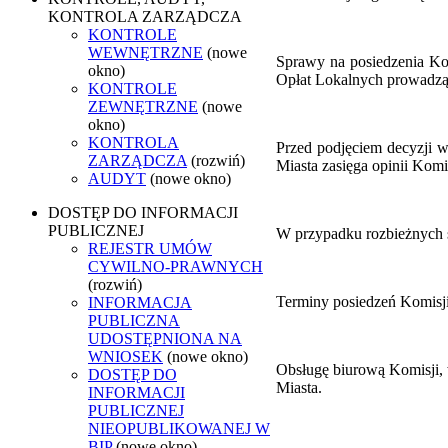
KONTROLA ZARZĄDCZA
KONTROLE
WEWNĘTRZNE
(nowe
Sprawy na posiedzenia Ko
okno)
Opłat Lokalnych prowadzą
KONTROLE
ZEWNĘTRZNE
(nowe
okno)
KONTROLA
Przed podjęciem decyzji w
ZARZĄDCZA
(rozwiń)
Miasta zasięga opinii Komi
AUDYT
(nowe okno)
DOSTĘP DO INFORMACJI
PUBLICZNEJ
W przypadku rozbieżnych s
REJESTR UMÓW
CYWILNO-PRAWNYCH
(rozwiń)
Terminy posiedzeń Komisji
INFORMACJA
PUBLICZNA
UDOSTĘPNIONA NA
WNIOSEK
(nowe okno)
Obsługę biurową Komisji,
DOSTĘP DO
Miasta.
INFORMACJI
PUBLICZNEJ
NIEOPUBLIKOWANEJ W
BIP
(nowe okno)