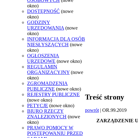
OSOBOWYCH
(nowe
okno)
DOSTĘPNOŚĆ
(nowe
okno)
GODZINY
URZĘDOWANIA
(nowe
okno)
INFORMACJA DLA OSÓB
NIESŁYSZĄCYCH
(nowe
okno)
OGŁOSZENIA
URZĘDOWE
(nowe okno)
REGULAMIN
ORGANIZACYJNY
(nowe
okno)
ZGROMADZENIA
PUBLICZNE
(nowe okno)
REJESTRY PUBLICZNE
Treść strony
(nowe okno)
PETYCJE
(nowe okno)
powrót
| OR.99.2019
BIURO RZECZY
ZNALEZIONYCH
(nowe
ZARZĄDZENIE 
okno)
PRAWO POMOCY W
POSTĘPOWANIU PRZED