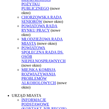
POŻYTKU
PUBLICZNEGO
(nowe
okno)
CHORZOWSKA RADA
SENIORÓW
(nowe okno)
POWIATOWA RADA
RYNKU PRACY
(nowe
okno)
MŁODZIEŻOWA RADA
MIASTA
(nowe okno)
POWIATOWA
SPOŁECZNA RADA DS.
OSÓB
NIEPEŁNOSPRAWNYCH
(nowe okno)
MIEJSKA KOMISJA
ROZWIĄZYWANIA
PROBLEMÓW
ALKOHOLOWYCH
(nowe
okno)
URZĄD MIASTA
INFORMACJE
PODSTAWOWE
(KONTAKT, NIP, REGON)