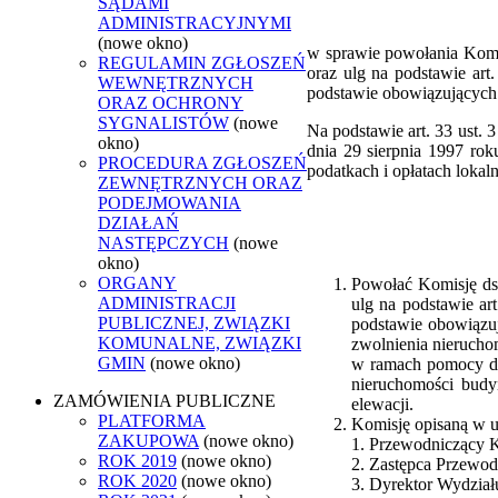
SĄDAMI
ADMINISTRACYJNYMI
(nowe okno)
w sprawie powołania Komis
REGULAMIN ZGŁOSZEŃ
oraz ulg na podstawie art
WEWNĘTRZNYCH
podstawie obowiązujących
ORAZ OCHRONY
SYGNALISTÓW
(nowe
Na podstawie art. 33 ust. 
okno)
dnia 29 sierpnia 1997 rok
PROCEDURA ZGŁOSZEŃ
podatkach i opłatach lokal
ZEWNĘTRZNYCH ORAZ
PODEJMOWANIA
DZIAŁAŃ
NASTĘPCZYCH
(nowe
okno)
ORGANY
Powołać Komisję ds.
ADMINISTRACJI
ulg na podstawie ar
PUBLICZNEJ, ZWIĄZKI
podstawie obowiązu
KOMUNALNE, ZWIĄZKI
zwolnienia nierucho
GMIN
(nowe okno)
w ramach pomocy de
nieruchomości budy
ZAMÓWIENIA PUBLICZNE
elewacji.
PLATFORMA
Komisję opisaną w us
ZAKUPOWA
(nowe okno)
1. Przewodniczący K
ROK 2019
(nowe okno)
2. Zastępca Przewod
ROK 2020
(nowe okno)
3. Dyrektor Wydział