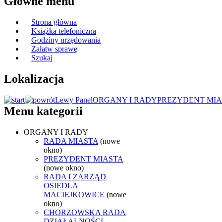
Główne menu
Strona główna
Książka telefoniczna
Godziny urzędowania
Załatw sprawę
Szukaj
Lokalizacja
Lewy Panel
ORGANY I RADY
PREZYDENT MIA
Menu kategorii
ORGANY I RADY
RADA MIASTA
(nowe
okno)
PREZYDENT MIASTA
(nowe okno)
RADA I ZARZĄD
OSIEDLA
MACIEJKOWICE
(nowe
okno)
CHORZOWSKA RADA
DZIAŁALNOŚCI