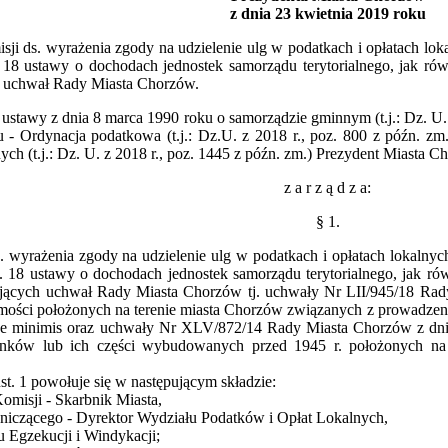
z dnia 23 kwietnia 2019 roku
ji ds. wyrażenia zgody na udzielenie ulg w podatkach i opłatach lok
. 18 ustawy o dochodach jednostek samorządu terytorialnego, jak ró
 uchwał Rady Miasta Chorzów.
3 ustawy z dnia 8 marca 1990 roku o samorządzie gminnym (t.j.: Dz. U. 
u - Ordynacja podatkowa (t.j.: Dz.U. z 2018 r., poz. 800 z późn. zm.
nych (t.j.: Dz. U. z 2018 r., poz. 1445 z późn. zm.) Prezydent Miasta 
z a r z ą d z a:
§ 1.
 wyrażenia zgody na udzielenie ulg w podatkach i opłatach lokalnyc
t. 18 ustawy o dochodach jednostek samorządu terytorialnego, jak r
jących uchwał Rady Miasta Chorzów tj. uchwały Nr LII/945/18 Rad
mości położonych na terenie miasta Chorzów związanych z prowadzeni
 minimis oraz uchwały Nr XLV/872/14 Rady Miasta Chorzów z dnia
nków lub ich części wybudowanych przed 1945 r. położonych na 
t. 1 powołuje się w następującym składzie:
omisji - Skarbnik Miasta,
niczącego - Dyrektor Wydziału Podatków i Opłat Lokalnych,
u Egzekucji i Windykacji;