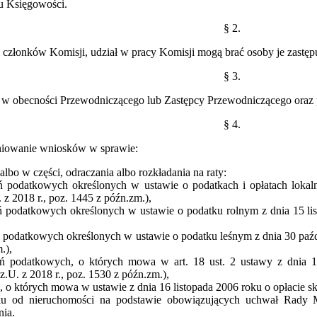
u Księgowości.
§ 2.
członków Komisji, udział w pracy Komisji mogą brać osoby je zastęp
§ 3.
 w obecności Przewodniczącego lub Zastępcy Przewodniczącego oraz 
§ 4.
iniowanie wniosków w sprawie:
albo w części, odraczania albo rozkładania na raty:
ń podatkowych określonych w ustawie o podatkach i opłatach lokaln
. z 2018 r., poz. 1445 z późn.zm.),
ń podatkowych określonych w ustawie o podatku rolnym z dnia 15 listo
 podatkowych określonych w ustawie o podatku leśnym z dnia 30 paździ
.),
ań podatkowych, o których mowa w art. 18 ust. 2 ustawy z dnia 1
 Dz.U. z 2018 r., poz. 1530 z późn.zm.),
, o których mowa w ustawie z dnia 16 listopada 2006 roku o opłacie skar
ku od nieruchomości na podstawie obowiązujących uchwał Rady M
nia.